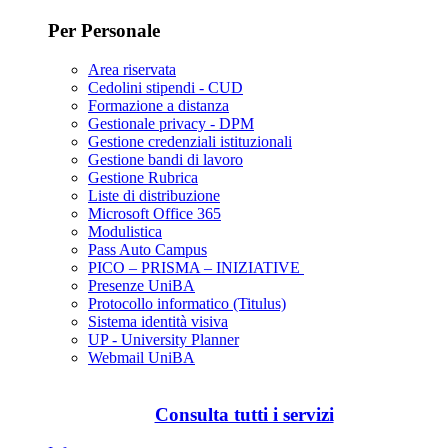
Per Personale
Area riservata
Cedolini stipendi - CUD
Formazione a distanza
Gestionale privacy - DPM
Gestione credenziali istituzionali
Gestione bandi di lavoro
Gestione Rubrica
Liste di distribuzione
Microsoft Office 365
Modulistica
Pass Auto Campus
PICO – PRISMA – INIZIATIVE
Presenze UniBA
Protocollo informatico (Titulus)
Sistema identità visiva
UP - University Planner
Webmail UniBA
Consulta tutti i servizi