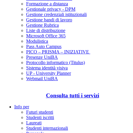
Formazione a distanza
Gestionale privacy - DPM
Gestione credenziali istituzionali
Gestione bandi di lavoro
Gestione Rubrica
Liste di distribuzione
Microsoft Office 365
Modulistica
Pass Auto Campus
PICO – PRISMA – INIZIATIVE
Presenze UniBA
Protocollo informatico (Titulus)
Sistema identità visiva
UP - University Planner
Webmail UniBA
Consulta tutti i servizi
Info per
Futuri studenti
Studenti iscritti
Laureati
Studenti internazionali