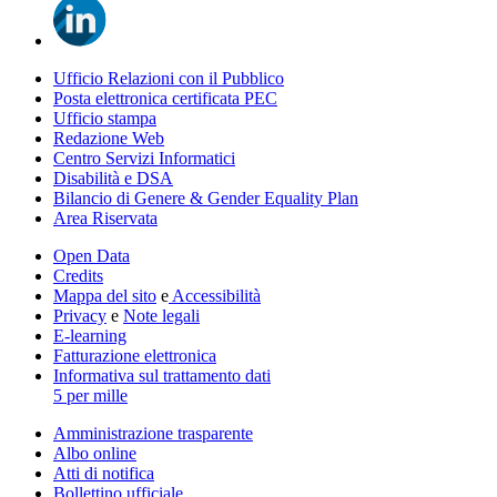
Ufficio Relazioni con il Pubblico
Posta elettronica certificata PEC
Ufficio stampa
Redazione Web
Centro Servizi Informatici
Disabilità e DSA
Bilancio di Genere & Gender Equality Plan
Area Riservata
Open Data
Credits
Mappa del sito
e
Accessibilità
Privacy
e
Note legali
E-learning
Fatturazione elettronica
Informativa sul trattamento dati
5 per mille
Amministrazione trasparente
Albo online
Atti di notifica
Bollettino ufficiale