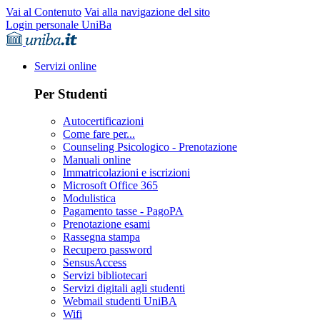
Vai al Contenuto
Vai alla navigazione del sito
Login personale UniBa
Servizi online
Per Studenti
Autocertificazioni
Come fare per...
Counseling Psicologico - Prenotazione
Manuali online
Immatricolazioni e iscrizioni
Microsoft Office 365
Modulistica
Pagamento tasse - PagoPA
Prenotazione esami
Rassegna stampa
Recupero password
SensusAccess
Servizi bibliotecari
Servizi digitali agli studenti
Webmail studenti UniBA
Wifi