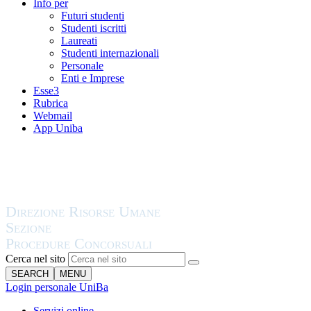
Info per
Futuri studenti
Studenti iscritti
Laureati
Studenti internazionali
Personale
Enti e Imprese
Esse3
Rubrica
Webmail
App Uniba
Cerca nel sito
SEARCH
MENU
Login personale UniBa
Servizi online