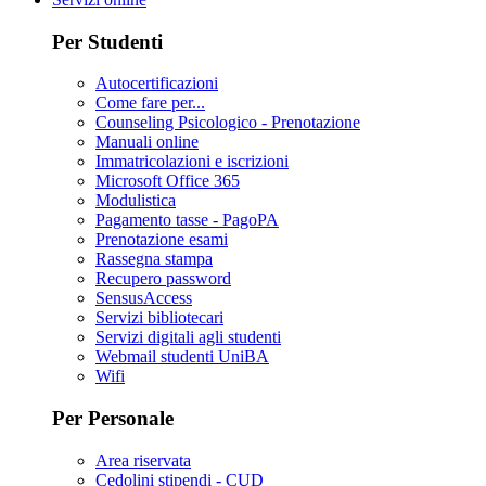
Per Studenti
Autocertificazioni
Come fare per...
Counseling Psicologico - Prenotazione
Manuali online
Immatricolazioni e iscrizioni
Microsoft Office 365
Modulistica
Pagamento tasse - PagoPA
Prenotazione esami
Rassegna stampa
Recupero password
SensusAccess
Servizi bibliotecari
Servizi digitali agli studenti
Webmail studenti UniBA
Wifi
Per Personale
Area riservata
Cedolini stipendi - CUD