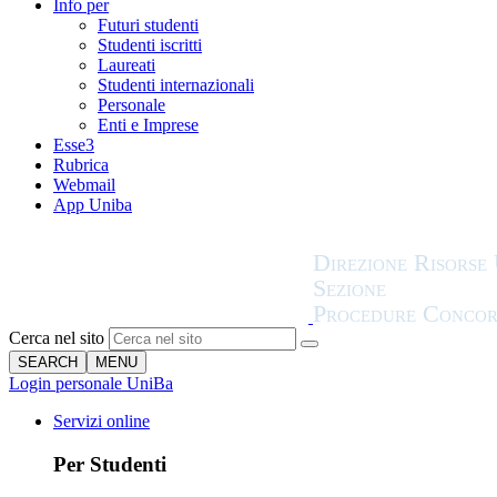
Info per
Futuri studenti
Studenti iscritti
Laureati
Studenti internazionali
Personale
Enti e Imprese
Esse3
Rubrica
Webmail
App Uniba
Cerca nel sito
SEARCH
MENU
Login personale UniBa
Servizi online
Per Studenti