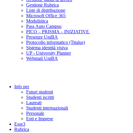
Gestione Rubrica
Liste di distribuzione
Microsoft Office 365
Modulistica
Pass Auto Campus
PICO – PRISMA – INIZIATIVE
Presenze UniBA
Protocollo informatico (Titulus)
Sistema identità visiva
UP - University Planner
Webmail UniBA
Info per
Futuri studenti
Studenti iscritti
Laureati
Studenti internazionali
Personale
Enti e Imprese
Esse3
Rubrica