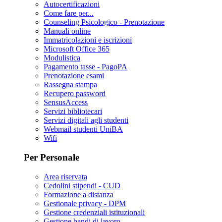
Autocertificazioni
Come fare per...
Counseling Psicologico - Prenotazione
Manuali online
Immatricolazioni e iscrizioni
Microsoft Office 365
Modulistica
Pagamento tasse - PagoPA
Prenotazione esami
Rassegna stampa
Recupero password
SensusAccess
Servizi bibliotecari
Servizi digitali agli studenti
Webmail studenti UniBA
Wifi
Per Personale
Area riservata
Cedolini stipendi - CUD
Formazione a distanza
Gestionale privacy - DPM
Gestione credenziali istituzionali
Gestione bandi di lavoro