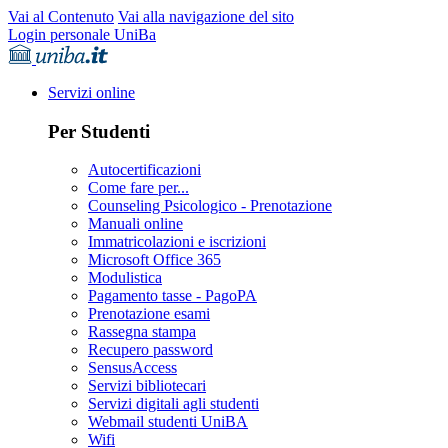
Vai al Contenuto
Vai alla navigazione del sito
Login personale UniBa
Servizi online
Per Studenti
Autocertificazioni
Come fare per...
Counseling Psicologico - Prenotazione
Manuali online
Immatricolazioni e iscrizioni
Microsoft Office 365
Modulistica
Pagamento tasse - PagoPA
Prenotazione esami
Rassegna stampa
Recupero password
SensusAccess
Servizi bibliotecari
Servizi digitali agli studenti
Webmail studenti UniBA
Wifi