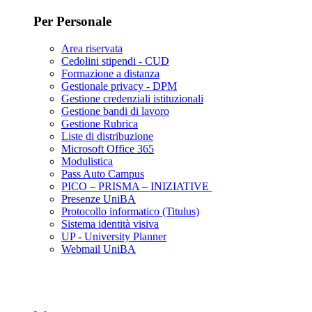
Per Personale
Area riservata
Cedolini stipendi - CUD
Formazione a distanza
Gestionale privacy - DPM
Gestione credenziali istituzionali
Gestione bandi di lavoro
Gestione Rubrica
Liste di distribuzione
Microsoft Office 365
Modulistica
Pass Auto Campus
PICO – PRISMA – INIZIATIVE
Presenze UniBA
Protocollo informatico (Titulus)
Sistema identità visiva
UP - University Planner
Webmail UniBA