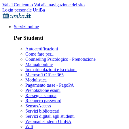
Vai al Contenuto
Vai alla navigazione del sito
Login personale UniBa
Servizi online
Per Studenti
Autocertificazioni
Come fare per...
Counseling Psicologico - Prenotazione
Manuali online
Immatricolazioni e iscrizioni
Microsoft Office 365
Modulistica
Pagamento tasse - PagoPA
Prenotazione esami
Rassegna stampa
Recupero password
SensusAccess
Servizi bibliotecari
Servizi digitali agli studenti
Webmail studenti UniBA
Wifi