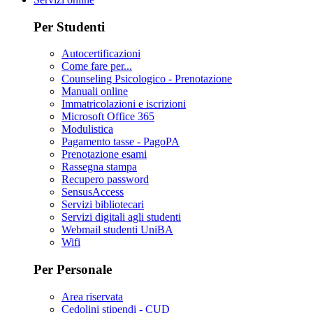
Per Studenti
Autocertificazioni
Come fare per...
Counseling Psicologico - Prenotazione
Manuali online
Immatricolazioni e iscrizioni
Microsoft Office 365
Modulistica
Pagamento tasse - PagoPA
Prenotazione esami
Rassegna stampa
Recupero password
SensusAccess
Servizi bibliotecari
Servizi digitali agli studenti
Webmail studenti UniBA
Wifi
Per Personale
Area riservata
Cedolini stipendi - CUD