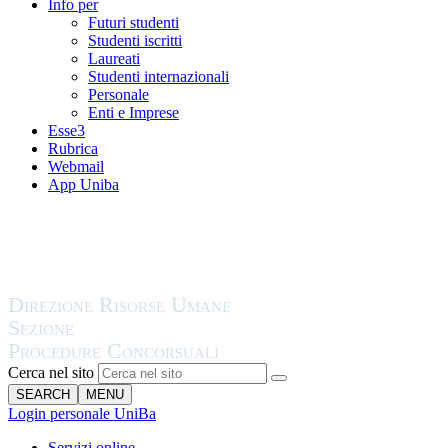
Info per
Futuri studenti
Studenti iscritti
Laureati
Studenti internazionali
Personale
Enti e Imprese
Esse3
Rubrica
Webmail
App Uniba
Cerca nel sito
SEARCH
MENU
Login personale UniBa
Servizi online