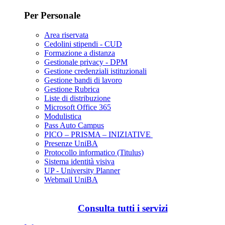
Per Personale
Area riservata
Cedolini stipendi - CUD
Formazione a distanza
Gestionale privacy - DPM
Gestione credenziali istituzionali
Gestione bandi di lavoro
Gestione Rubrica
Liste di distribuzione
Microsoft Office 365
Modulistica
Pass Auto Campus
PICO – PRISMA – INIZIATIVE
Presenze UniBA
Protocollo informatico (Titulus)
Sistema identità visiva
UP - University Planner
Webmail UniBA
Consulta tutti i servizi