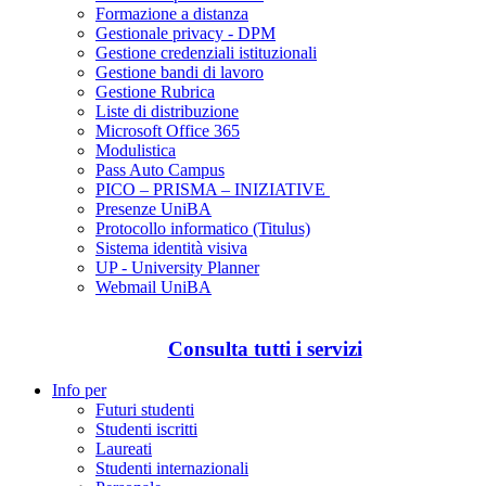
Formazione a distanza
Gestionale privacy - DPM
Gestione credenziali istituzionali
Gestione bandi di lavoro
Gestione Rubrica
Liste di distribuzione
Microsoft Office 365
Modulistica
Pass Auto Campus
PICO – PRISMA – INIZIATIVE
Presenze UniBA
Protocollo informatico (Titulus)
Sistema identità visiva
UP - University Planner
Webmail UniBA
Consulta tutti i servizi
Info per
Futuri studenti
Studenti iscritti
Laureati
Studenti internazionali