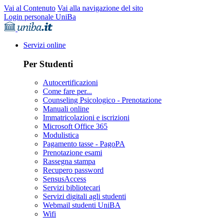
Vai al Contenuto
Vai alla navigazione del sito
Login personale UniBa
Servizi online
Per Studenti
Autocertificazioni
Come fare per...
Counseling Psicologico - Prenotazione
Manuali online
Immatricolazioni e iscrizioni
Microsoft Office 365
Modulistica
Pagamento tasse - PagoPA
Prenotazione esami
Rassegna stampa
Recupero password
SensusAccess
Servizi bibliotecari
Servizi digitali agli studenti
Webmail studenti UniBA
Wifi