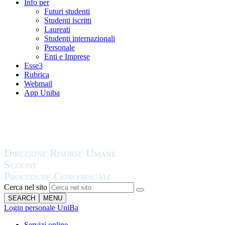
Info per
Futuri studenti
Studenti iscritti
Laureati
Studenti internazionali
Personale
Enti e Imprese
Esse3
Rubrica
Webmail
App Uniba
Cerca nel sito
SEARCH
MENU
Login personale UniBa
Servizi online