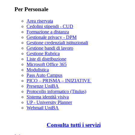
Per Personale
Area riservata
Cedolini stipendi - CUD
Formazione a distanza
Gestionale privacy - DPM
Gestione credenziali istituzionali
Gestione bandi di lavoro
Gestione Rubrica
Liste di distribuzione
Microsoft Office 365
Modulistica
Pass Auto Campus
PICO – PRISMA – INIZIATIVE
Presenze UniBA
Protocollo informatico (Titulus)
Sistema identità visiva
UP - University Planner
Webmail UniBA
Consulta tutti i servizi