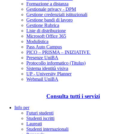
Formazione a distanza
Gestionale privacy - DPM
Gestione credenziali istituzionali
Gestione bandi di lavoro
Gestione Rubrica
Liste di distribuzione
Microsoft Office 365
Modulistica
Pass Auto Campus
PICO – PRISMA – INIZIATIVE
Presenze UniBA
Protocollo informatico (Titulus)
Sistema identità visiva
UP - University Planner
Webmail UniBA
Consulta tutti i servizi
Info per
Futuri studenti
Studenti iscritti
Laureati
Studenti internazionali