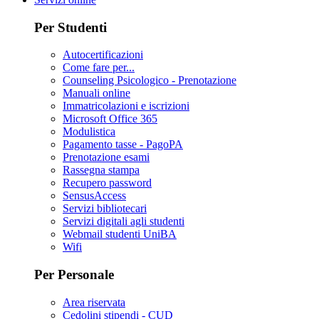
Per Studenti
Autocertificazioni
Come fare per...
Counseling Psicologico - Prenotazione
Manuali online
Immatricolazioni e iscrizioni
Microsoft Office 365
Modulistica
Pagamento tasse - PagoPA
Prenotazione esami
Rassegna stampa
Recupero password
SensusAccess
Servizi bibliotecari
Servizi digitali agli studenti
Webmail studenti UniBA
Wifi
Per Personale
Area riservata
Cedolini stipendi - CUD