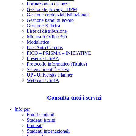
Formazione a distanza
Gestionale privacy - DPM
Gestione credenziali istituzionali
Gestione bandi di lavoro
Gestione Rubrica
Liste di distribuzione
Microsoft Office 365
Modulistica
Pass Auto Campus
PICO – PRISMA – INIZIATIVE
Presenze UniBA
Protocollo informatico (Titulus)
Sistema identità visiva
UP - University Planner
Webmail UniBA
Consulta tutti i servizi
Info per
Futuri studenti
Studenti iscritti
Laureati
Studenti internazionali