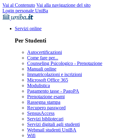
Vai al Contenuto
Vai alla navigazione del sito
Login personale UniBa
Servizi online
Per Studenti
Autocertificazioni
Come fare per...
Counseling Psicologico - Prenotazione
Manuali online
Immatricolazioni e iscrizioni
Microsoft Office 365
Modulistica
Pagamento tasse - PagoPA
Prenotazione esami
Rassegna stampa
Recupero password
SensusAccess
Servizi bibliotecari
Servizi digitali agli studenti
Webmail studenti UniBA
Wifi