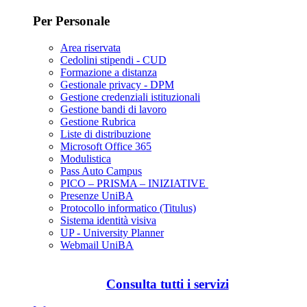
Per Personale
Area riservata
Cedolini stipendi - CUD
Formazione a distanza
Gestionale privacy - DPM
Gestione credenziali istituzionali
Gestione bandi di lavoro
Gestione Rubrica
Liste di distribuzione
Microsoft Office 365
Modulistica
Pass Auto Campus
PICO – PRISMA – INIZIATIVE
Presenze UniBA
Protocollo informatico (Titulus)
Sistema identità visiva
UP - University Planner
Webmail UniBA
Consulta tutti i servizi