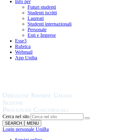
Info per
Futuri studenti
Studenti iscritti
Laureati
Studenti internazionali
Personale
Enti e Imprese
Esse3
Rubrica
Webmail
App Uniba
Cerca nel sito
SEARCH
MENU
Login personale UniBa
Servizi online