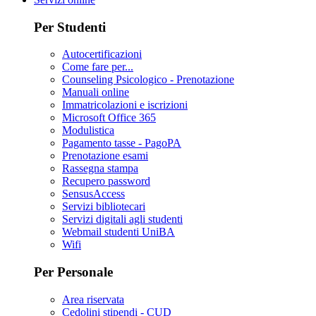
Per Studenti
Autocertificazioni
Come fare per...
Counseling Psicologico - Prenotazione
Manuali online
Immatricolazioni e iscrizioni
Microsoft Office 365
Modulistica
Pagamento tasse - PagoPA
Prenotazione esami
Rassegna stampa
Recupero password
SensusAccess
Servizi bibliotecari
Servizi digitali agli studenti
Webmail studenti UniBA
Wifi
Per Personale
Area riservata
Cedolini stipendi - CUD