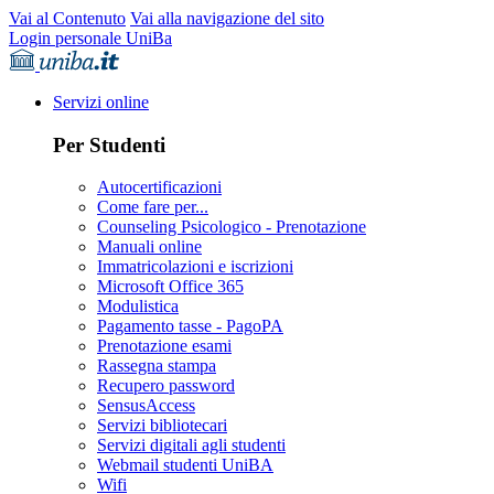
Vai al Contenuto
Vai alla navigazione del sito
Login personale UniBa
Servizi online
Per Studenti
Autocertificazioni
Come fare per...
Counseling Psicologico - Prenotazione
Manuali online
Immatricolazioni e iscrizioni
Microsoft Office 365
Modulistica
Pagamento tasse - PagoPA
Prenotazione esami
Rassegna stampa
Recupero password
SensusAccess
Servizi bibliotecari
Servizi digitali agli studenti
Webmail studenti UniBA
Wifi