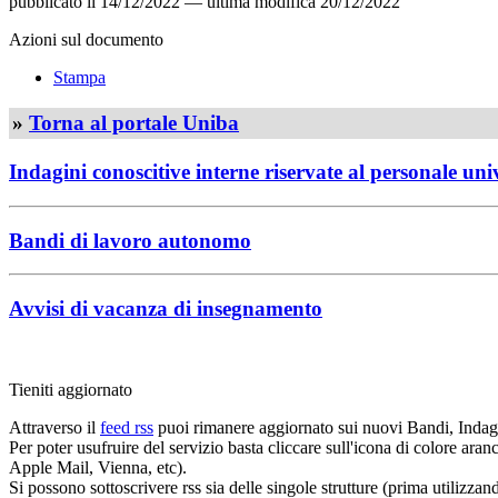
pubblicato il
14/12/2022
—
ultima modifica
20/12/2022
Azioni sul documento
Stampa
»
Torna al portale Uniba
Indagini conoscitive interne riservate al personale uni
Bandi di lavoro autonomo
Avvisi di vacanza di insegnamento
Tieniti aggiornato
Attraverso il
feed rss
puoi rimanere aggiornato sui nuovi Bandi, Indagi
Per poter usufruire del servizio basta cliccare sull'icona di colore ara
Apple Mail, Vienna, etc).
Si possono sottoscrivere rss sia delle singole strutture (prima utilizzan