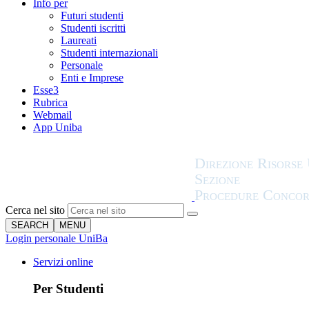
Info per
Futuri studenti
Studenti iscritti
Laureati
Studenti internazionali
Personale
Enti e Imprese
Esse3
Rubrica
Webmail
App Uniba
Cerca nel sito
SEARCH
MENU
Login personale UniBa
Servizi online
Per Studenti