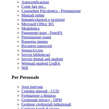
Autocertificazioni
Come fare per...
Counseling Psicologico - Prenotazione
Manuali online
Immatricolazioni e iscrizioni
Microsoft Office 365
Modulistica
Pagamento tasse - PagoPA
Prenotazione esami
Rassegna stampa
Recupero password
SensusAccess
Servizi bibliotecari
Servizi digitali agli studenti
Webmail studenti UniBA
Wifi
Per Personale
Area riservata
Cedolini stipendi - CUD
Formazione a distanza
Gestionale privacy - DPM
Gestione credenziali istituzionali
Gestione bandi di lavoro