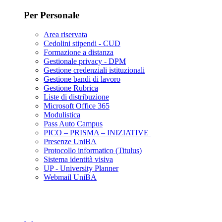
Per Personale
Area riservata
Cedolini stipendi - CUD
Formazione a distanza
Gestionale privacy - DPM
Gestione credenziali istituzionali
Gestione bandi di lavoro
Gestione Rubrica
Liste di distribuzione
Microsoft Office 365
Modulistica
Pass Auto Campus
PICO – PRISMA – INIZIATIVE
Presenze UniBA
Protocollo informatico (Titulus)
Sistema identità visiva
UP - University Planner
Webmail UniBA