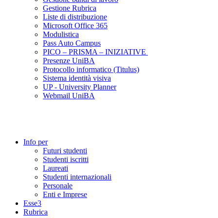
Gestione Rubrica
Liste di distribuzione
Microsoft Office 365
Modulistica
Pass Auto Campus
PICO – PRISMA – INIZIATIVE
Presenze UniBA
Protocollo informatico (Titulus)
Sistema identità visiva
UP - University Planner
Webmail UniBA
Info per
Futuri studenti
Studenti iscritti
Laureati
Studenti internazionali
Personale
Enti e Imprese
Esse3
Rubrica