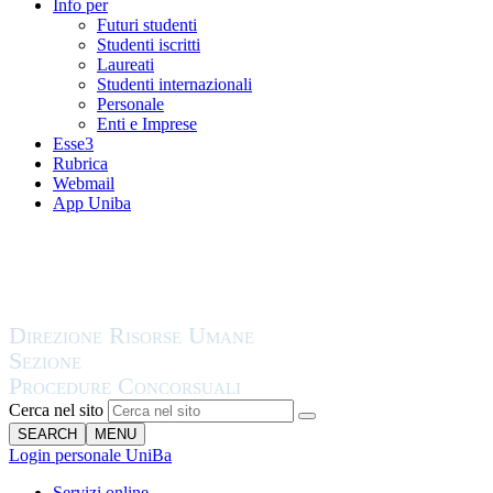
Info per
Futuri studenti
Studenti iscritti
Laureati
Studenti internazionali
Personale
Enti e Imprese
Esse3
Rubrica
Webmail
App Uniba
Cerca nel sito
SEARCH
MENU
Login personale UniBa
Servizi online