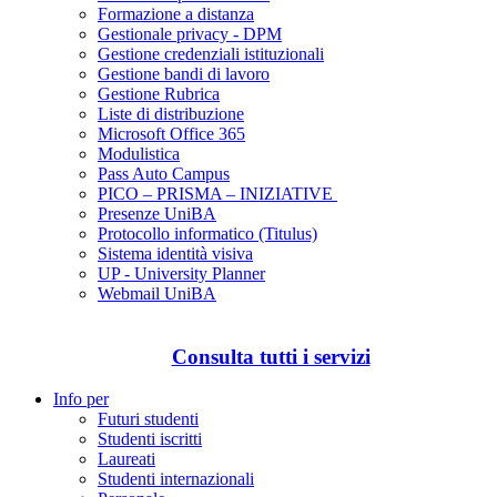
Formazione a distanza
Gestionale privacy - DPM
Gestione credenziali istituzionali
Gestione bandi di lavoro
Gestione Rubrica
Liste di distribuzione
Microsoft Office 365
Modulistica
Pass Auto Campus
PICO – PRISMA – INIZIATIVE
Presenze UniBA
Protocollo informatico (Titulus)
Sistema identità visiva
UP - University Planner
Webmail UniBA
Consulta tutti i servizi
Info per
Futuri studenti
Studenti iscritti
Laureati
Studenti internazionali