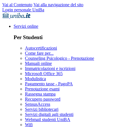
Vai al Contenuto
Vai alla navigazione del sito
Login personale UniBa
Servizi online
Per Studenti
Autocertificazioni
Come fare per...
Counseling Psicologico - Prenotazione
Manuali online
Immatricolazioni e iscrizioni
Microsoft Office 365
Modulistica
Pagamento tasse - PagoPA
Prenotazione esami
Rassegna stampa
Recupero password
SensusAccess
Servizi bibliotecari
Servizi digitali agli studenti
Webmail studenti UniBA
Wifi