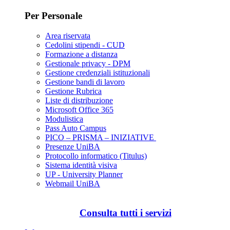
Per Personale
Area riservata
Cedolini stipendi - CUD
Formazione a distanza
Gestionale privacy - DPM
Gestione credenziali istituzionali
Gestione bandi di lavoro
Gestione Rubrica
Liste di distribuzione
Microsoft Office 365
Modulistica
Pass Auto Campus
PICO – PRISMA – INIZIATIVE
Presenze UniBA
Protocollo informatico (Titulus)
Sistema identità visiva
UP - University Planner
Webmail UniBA
Consulta tutti i servizi