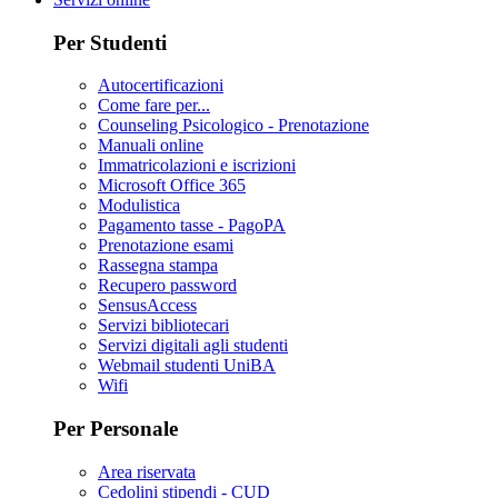
Per Studenti
Autocertificazioni
Come fare per...
Counseling Psicologico - Prenotazione
Manuali online
Immatricolazioni e iscrizioni
Microsoft Office 365
Modulistica
Pagamento tasse - PagoPA
Prenotazione esami
Rassegna stampa
Recupero password
SensusAccess
Servizi bibliotecari
Servizi digitali agli studenti
Webmail studenti UniBA
Wifi
Per Personale
Area riservata
Cedolini stipendi - CUD