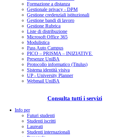
Formazione a distanza
Gestionale privacy - DPM
Gestione credenziali istituzionali
Gestione bandi di lavoro
Gestione Rubrica
Liste di distribuzione
Microsoft Office 365
Modulistica
Pass Auto Campus
PICO – PRISMA – INIZIATIVE
Presenze UniBA
Protocollo informatico (Titulus)
Sistema identità visiva
UP - University Planner
Webmail UniBA
Consulta tutti i servizi
Info per
Futuri studenti
Studenti iscritti
Laureati
Studenti internazionali