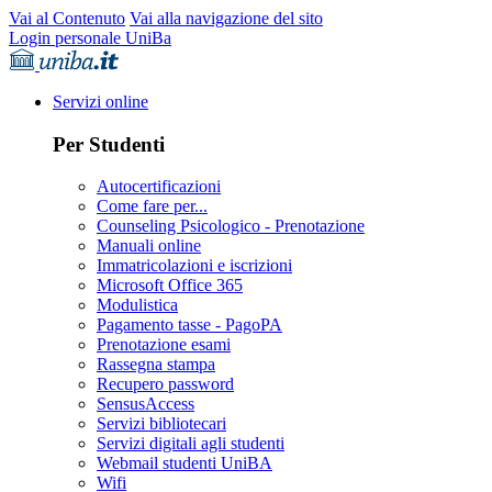
Vai al Contenuto
Vai alla navigazione del sito
Login personale UniBa
Servizi online
Per Studenti
Autocertificazioni
Come fare per...
Counseling Psicologico - Prenotazione
Manuali online
Immatricolazioni e iscrizioni
Microsoft Office 365
Modulistica
Pagamento tasse - PagoPA
Prenotazione esami
Rassegna stampa
Recupero password
SensusAccess
Servizi bibliotecari
Servizi digitali agli studenti
Webmail studenti UniBA
Wifi