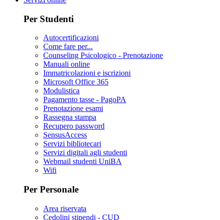
Per Studenti
Autocertificazioni
Come fare per...
Counseling Psicologico - Prenotazione
Manuali online
Immatricolazioni e iscrizioni
Microsoft Office 365
Modulistica
Pagamento tasse - PagoPA
Prenotazione esami
Rassegna stampa
Recupero password
SensusAccess
Servizi bibliotecari
Servizi digitali agli studenti
Webmail studenti UniBA
Wifi
Per Personale
Area riservata
Cedolini stipendi - CUD