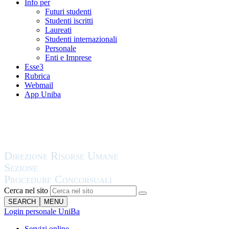
Info per
Futuri studenti
Studenti iscritti
Laureati
Studenti internazionali
Personale
Enti e Imprese
Esse3
Rubrica
Webmail
App Uniba
Cerca nel sito
SEARCH
MENU
Login personale UniBa
Servizi online