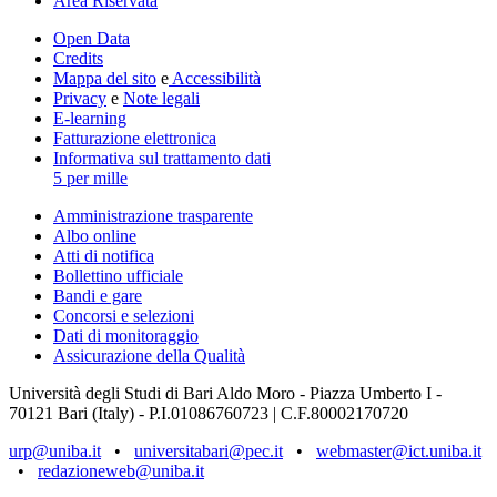
Area Riservata
Open Data
Credits
Mappa del sito
e
Accessibilità
Privacy
e
Note legali
E-learning
Fatturazione elettronica
Informativa sul trattamento dati
5 per mille
Amministrazione trasparente
Albo online
Atti di notifica
Bollettino ufficiale
Bandi e gare
Concorsi e selezioni
Dati di monitoraggio
Assicurazione della Qualità
Università degli Studi di Bari Aldo Moro - Piazza Umberto I -
70121 Bari (Italy) - P.I.01086760723 | C.F.80002170720
urp@uniba.it
•
universitabari@pec.it
•
webmaster@ict.uniba.it
•
redazioneweb@uniba.it