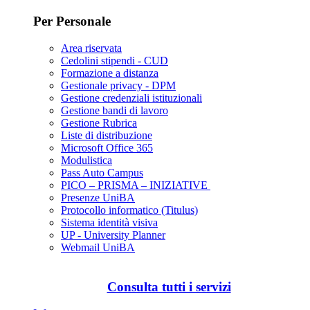
Per Personale
Area riservata
Cedolini stipendi - CUD
Formazione a distanza
Gestionale privacy - DPM
Gestione credenziali istituzionali
Gestione bandi di lavoro
Gestione Rubrica
Liste di distribuzione
Microsoft Office 365
Modulistica
Pass Auto Campus
PICO – PRISMA – INIZIATIVE
Presenze UniBA
Protocollo informatico (Titulus)
Sistema identità visiva
UP - University Planner
Webmail UniBA
Consulta tutti i servizi