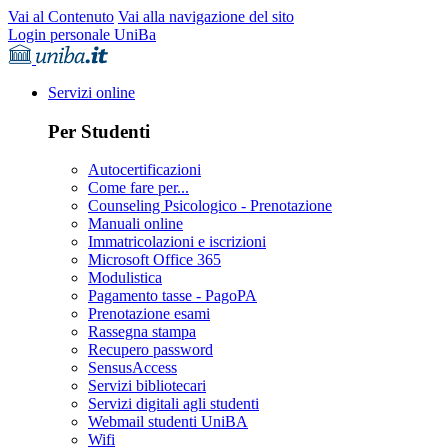
Vai al Contenuto
Vai alla navigazione del sito
Login personale UniBa
Servizi online
Per Studenti
Autocertificazioni
Come fare per...
Counseling Psicologico - Prenotazione
Manuali online
Immatricolazioni e iscrizioni
Microsoft Office 365
Modulistica
Pagamento tasse - PagoPA
Prenotazione esami
Rassegna stampa
Recupero password
SensusAccess
Servizi bibliotecari
Servizi digitali agli studenti
Webmail studenti UniBA
Wifi