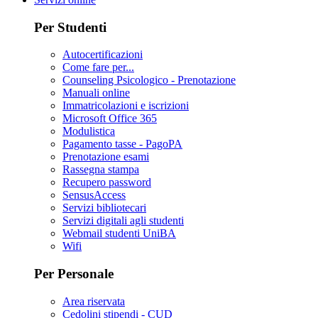
Per Studenti
Autocertificazioni
Come fare per...
Counseling Psicologico - Prenotazione
Manuali online
Immatricolazioni e iscrizioni
Microsoft Office 365
Modulistica
Pagamento tasse - PagoPA
Prenotazione esami
Rassegna stampa
Recupero password
SensusAccess
Servizi bibliotecari
Servizi digitali agli studenti
Webmail studenti UniBA
Wifi
Per Personale
Area riservata
Cedolini stipendi - CUD