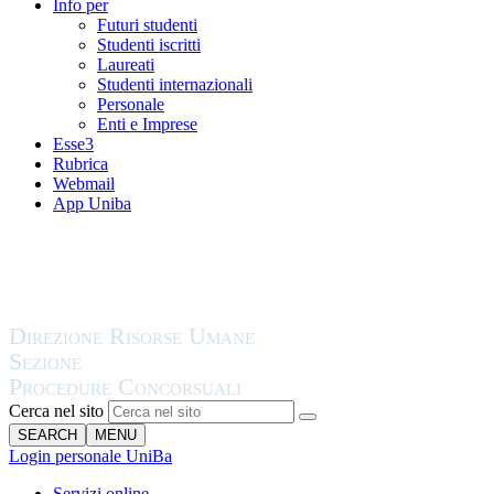
Info per
Futuri studenti
Studenti iscritti
Laureati
Studenti internazionali
Personale
Enti e Imprese
Esse3
Rubrica
Webmail
App Uniba
Cerca nel sito
SEARCH
MENU
Login personale UniBa
Servizi online