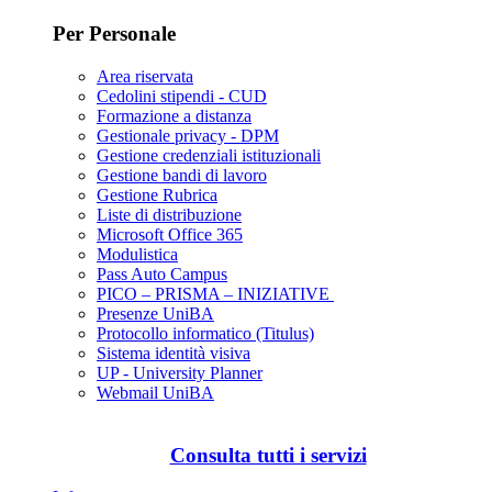
Per Personale
Area riservata
Cedolini stipendi - CUD
Formazione a distanza
Gestionale privacy - DPM
Gestione credenziali istituzionali
Gestione bandi di lavoro
Gestione Rubrica
Liste di distribuzione
Microsoft Office 365
Modulistica
Pass Auto Campus
PICO – PRISMA – INIZIATIVE
Presenze UniBA
Protocollo informatico (Titulus)
Sistema identità visiva
UP - University Planner
Webmail UniBA
Consulta tutti i servizi