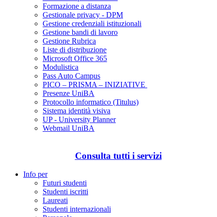
Formazione a distanza
Gestionale privacy - DPM
Gestione credenziali istituzionali
Gestione bandi di lavoro
Gestione Rubrica
Liste di distribuzione
Microsoft Office 365
Modulistica
Pass Auto Campus
PICO – PRISMA – INIZIATIVE
Presenze UniBA
Protocollo informatico (Titulus)
Sistema identità visiva
UP - University Planner
Webmail UniBA
Consulta tutti i servizi
Info per
Futuri studenti
Studenti iscritti
Laureati
Studenti internazionali