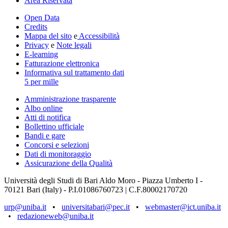
Area Riservata
Open Data
Credits
Mappa del sito
e
Accessibilità
Privacy
e
Note legali
E-learning
Fatturazione elettronica
Informativa sul trattamento dati
5 per mille
Amministrazione trasparente
Albo online
Atti di notifica
Bollettino ufficiale
Bandi e gare
Concorsi e selezioni
Dati di monitoraggio
Assicurazione della Qualità
Università degli Studi di Bari Aldo Moro - Piazza Umberto I -
70121 Bari (Italy) - P.I.01086760723 | C.F.80002170720
urp@uniba.it
•
universitabari@pec.it
•
webmaster@ict.uniba.it
•
redazioneweb@uniba.it