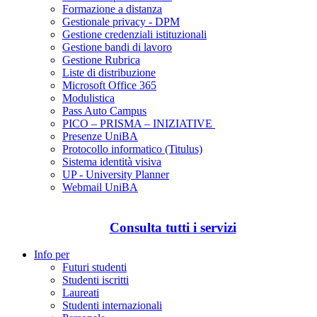
Formazione a distanza
Gestionale privacy - DPM
Gestione credenziali istituzionali
Gestione bandi di lavoro
Gestione Rubrica
Liste di distribuzione
Microsoft Office 365
Modulistica
Pass Auto Campus
PICO – PRISMA – INIZIATIVE
Presenze UniBA
Protocollo informatico (Titulus)
Sistema identità visiva
UP - University Planner
Webmail UniBA
Consulta tutti i servizi
Info per
Futuri studenti
Studenti iscritti
Laureati
Studenti internazionali