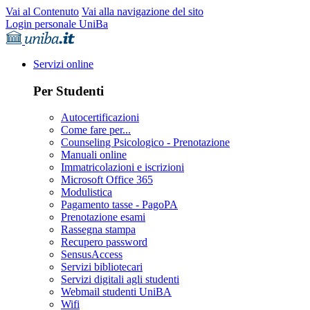
Vai al Contenuto
Vai alla navigazione del sito
Login personale UniBa
Servizi online
Per Studenti
Autocertificazioni
Come fare per...
Counseling Psicologico - Prenotazione
Manuali online
Immatricolazioni e iscrizioni
Microsoft Office 365
Modulistica
Pagamento tasse - PagoPA
Prenotazione esami
Rassegna stampa
Recupero password
SensusAccess
Servizi bibliotecari
Servizi digitali agli studenti
Webmail studenti UniBA
Wifi