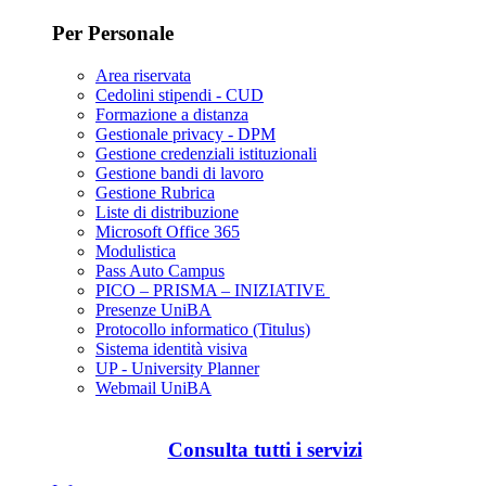
Per Personale
Area riservata
Cedolini stipendi - CUD
Formazione a distanza
Gestionale privacy - DPM
Gestione credenziali istituzionali
Gestione bandi di lavoro
Gestione Rubrica
Liste di distribuzione
Microsoft Office 365
Modulistica
Pass Auto Campus
PICO – PRISMA – INIZIATIVE
Presenze UniBA
Protocollo informatico (Titulus)
Sistema identità visiva
UP - University Planner
Webmail UniBA
Consulta tutti i servizi