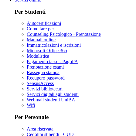
Per Studenti
Autocertificazioni
Come fare per...
Counseling Psicologico - Prenotazione
Manuali online
Immatricolazioni e iscrizioni
Microsoft Office 365
Modulistica
Pagamento tasse - PagoPA
Prenotazione esami
Rassegna stampa
Recupero password
SensusAccess
Servizi bibliotecari
Servizi digitali agli studenti
Webmail studenti UniBA
Wifi
Per Personale
Area riservata
Cedolini stipendi - CUD