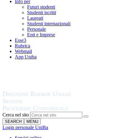
Info per
Futuri studenti
Studenti iscritti
Laureati
Studenti internazionali
Personale
Enti e Imprese
Esse3
Rubrica
Webmail
App Uniba
Cerca nel sito
SEARCH
MENU
Login personale UniBa
Servizi online