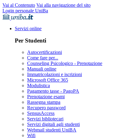
Vai al Contenuto
Vai alla navigazione del sito
Login personale UniBa
Servizi online
Per Studenti
Autocertificazioni
Come fare per...
Counseling Psicologico - Prenotazione
Manuali online
Immatricolazioni e iscrizioni
Microsoft Office 365
Modulistica
Pagamento tasse - PagoPA
Prenotazione esami
Rassegna stampa
Recupero password
SensusAccess
Servizi bibliotecari
Servizi digitali agli studenti
Webmail studenti UniBA
Wifi