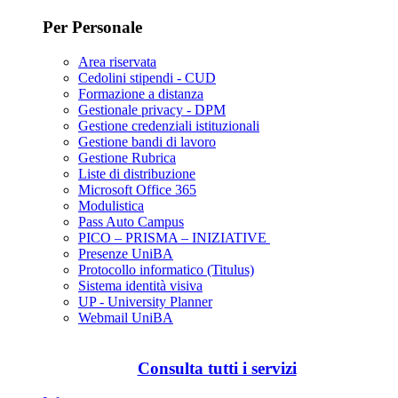
Per Personale
Area riservata
Cedolini stipendi - CUD
Formazione a distanza
Gestionale privacy - DPM
Gestione credenziali istituzionali
Gestione bandi di lavoro
Gestione Rubrica
Liste di distribuzione
Microsoft Office 365
Modulistica
Pass Auto Campus
PICO – PRISMA – INIZIATIVE
Presenze UniBA
Protocollo informatico (Titulus)
Sistema identità visiva
UP - University Planner
Webmail UniBA
Consulta tutti i servizi