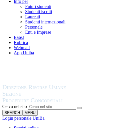
Info per
Futuri studenti
Studenti iscritti
Laureati
Studenti internazionali
Personale
Enti e Imprese
Esse3
Rubrica
Webmail
App Uniba
Cerca nel sito
SEARCH
MENU
Login personale UniBa
Servizi online