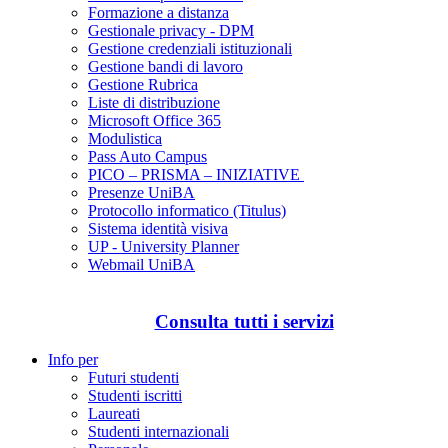
Formazione a distanza
Gestionale privacy - DPM
Gestione credenziali istituzionali
Gestione bandi di lavoro
Gestione Rubrica
Liste di distribuzione
Microsoft Office 365
Modulistica
Pass Auto Campus
PICO – PRISMA – INIZIATIVE
Presenze UniBA
Protocollo informatico (Titulus)
Sistema identità visiva
UP - University Planner
Webmail UniBA
Consulta tutti i servizi
Info per
Futuri studenti
Studenti iscritti
Laureati
Studenti internazionali