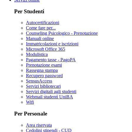
Per Studenti
Autocertificazioni
Come fare per...
Counseling Psicologico - Prenotazione
Manuali online
Immatricolazioni e iscrizioni
Microsoft Office 365
Modulistica
Pagamento tasse - PagoPA
Prenotazione esami
Rassegna stampa
Recupero password
SensusAccess
Servizi bibliotecari
Servizi digitali agli studenti
Webmail studenti UniBA
Wifi
Per Personale
Area riservata
Cedolini stipendi - CUD