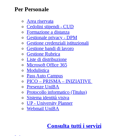
Per Personale
Area riservata
Cedolini stipendi - CUD
Formazione a distanza
Gestionale privacy - DPM
Gestione credenziali istituzionali
Gestione bandi di lavoro
Gestione Rubrica
Liste di distribuzione
Microsoft Office 365
Modulistica
Pass Auto Campus
PICO – PRISMA – INIZIATIVE
Presenze UniBA
Protocollo informatico (Titulus)
Sistema identità visiva
UP - University Planner
Webmail UniBA
Consulta tutti i servizi