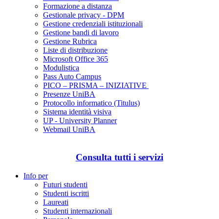
Formazione a distanza
Gestionale privacy - DPM
Gestione credenziali istituzionali
Gestione bandi di lavoro
Gestione Rubrica
Liste di distribuzione
Microsoft Office 365
Modulistica
Pass Auto Campus
PICO – PRISMA – INIZIATIVE
Presenze UniBA
Protocollo informatico (Titulus)
Sistema identità visiva
UP - University Planner
Webmail UniBA
Consulta tutti i servizi
Info per
Futuri studenti
Studenti iscritti
Laureati
Studenti internazionali