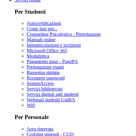
Per Studenti
Autocertificazioni
Come fare per...
Counseling Psicologico - Prenotazione
Manuali online
Immatricolazioni e iscrizioni
Microsoft Office 365
Modulistica
Pagamento tasse - PagoPA
Prenotazione esami
Rassegna stampa
Recupero password
SensusAccess
Servizi bibliotecari
Servizi digitali agli studenti
Webmail studenti UniBA
Wifi
Per Personale
Area riservata
Cedolini stipendi - CUD