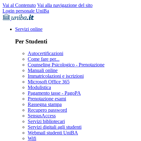
Vai al Contenuto
Vai alla navigazione del sito
Login personale UniBa
Servizi online
Per Studenti
Autocertificazioni
Come fare per...
Counseling Psicologico - Prenotazione
Manuali online
Immatricolazioni e iscrizioni
Microsoft Office 365
Modulistica
Pagamento tasse - PagoPA
Prenotazione esami
Rassegna stampa
Recupero password
SensusAccess
Servizi bibliotecari
Servizi digitali agli studenti
Webmail studenti UniBA
Wifi