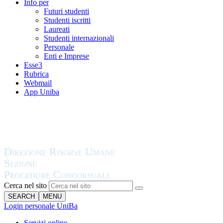
Info per
Futuri studenti
Studenti iscritti
Laureati
Studenti internazionali
Personale
Enti e Imprese
Esse3
Rubrica
Webmail
App Uniba
Cerca nel sito
SEARCH
MENU
Login personale UniBa
Servizi online