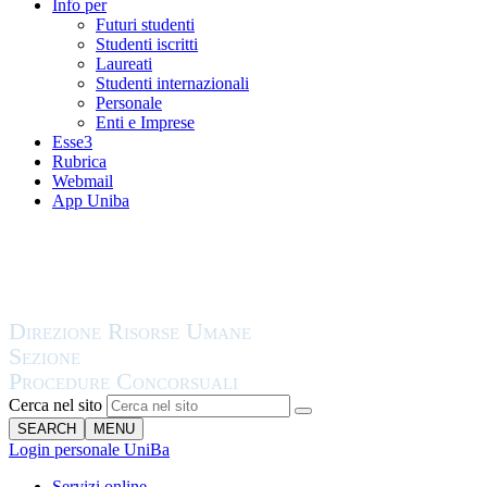
Info per
Futuri studenti
Studenti iscritti
Laureati
Studenti internazionali
Personale
Enti e Imprese
Esse3
Rubrica
Webmail
App Uniba
Cerca nel sito
SEARCH
MENU
Login personale UniBa
Servizi online