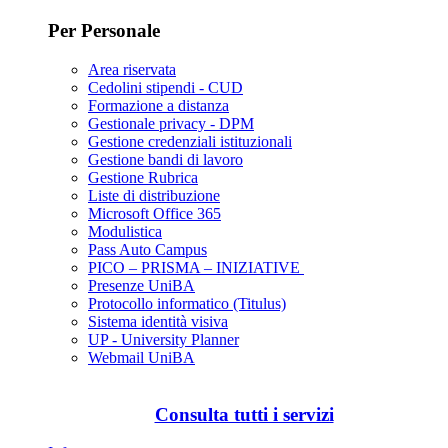
Per Personale
Area riservata
Cedolini stipendi - CUD
Formazione a distanza
Gestionale privacy - DPM
Gestione credenziali istituzionali
Gestione bandi di lavoro
Gestione Rubrica
Liste di distribuzione
Microsoft Office 365
Modulistica
Pass Auto Campus
PICO – PRISMA – INIZIATIVE
Presenze UniBA
Protocollo informatico (Titulus)
Sistema identità visiva
UP - University Planner
Webmail UniBA
Consulta tutti i servizi