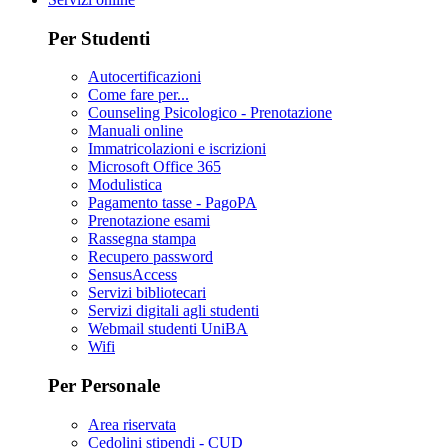
Per Studenti
Autocertificazioni
Come fare per...
Counseling Psicologico - Prenotazione
Manuali online
Immatricolazioni e iscrizioni
Microsoft Office 365
Modulistica
Pagamento tasse - PagoPA
Prenotazione esami
Rassegna stampa
Recupero password
SensusAccess
Servizi bibliotecari
Servizi digitali agli studenti
Webmail studenti UniBA
Wifi
Per Personale
Area riservata
Cedolini stipendi - CUD