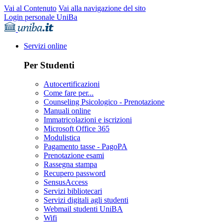
Vai al Contenuto
Vai alla navigazione del sito
Login personale UniBa
Servizi online
Per Studenti
Autocertificazioni
Come fare per...
Counseling Psicologico - Prenotazione
Manuali online
Immatricolazioni e iscrizioni
Microsoft Office 365
Modulistica
Pagamento tasse - PagoPA
Prenotazione esami
Rassegna stampa
Recupero password
SensusAccess
Servizi bibliotecari
Servizi digitali agli studenti
Webmail studenti UniBA
Wifi