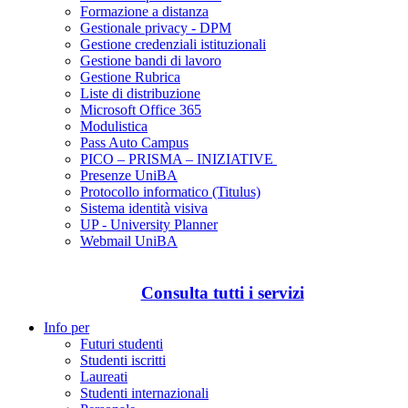
Formazione a distanza
Gestionale privacy - DPM
Gestione credenziali istituzionali
Gestione bandi di lavoro
Gestione Rubrica
Liste di distribuzione
Microsoft Office 365
Modulistica
Pass Auto Campus
PICO – PRISMA – INIZIATIVE
Presenze UniBA
Protocollo informatico (Titulus)
Sistema identità visiva
UP - University Planner
Webmail UniBA
Consulta tutti i servizi
Info per
Futuri studenti
Studenti iscritti
Laureati
Studenti internazionali