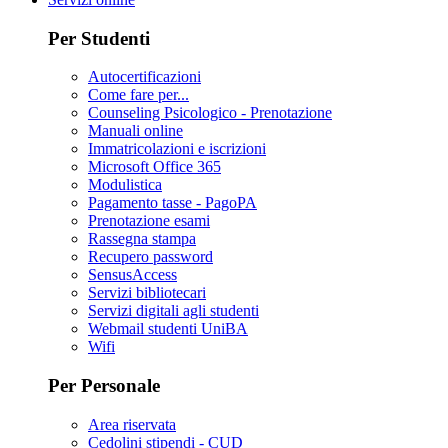
Per Studenti
Autocertificazioni
Come fare per...
Counseling Psicologico - Prenotazione
Manuali online
Immatricolazioni e iscrizioni
Microsoft Office 365
Modulistica
Pagamento tasse - PagoPA
Prenotazione esami
Rassegna stampa
Recupero password
SensusAccess
Servizi bibliotecari
Servizi digitali agli studenti
Webmail studenti UniBA
Wifi
Per Personale
Area riservata
Cedolini stipendi - CUD