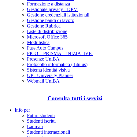
Formazione a distanza
Gestionale privacy - DPM
Gestione credenziali istituzionali
Gestione bandi di lavoro
Gestione Rubrica
Liste di distribuzione
Microsoft Office 365
Modulistica
Pass Auto Campus
PICO – PRISMA – INIZIATIVE
Presenze UniBA
Protocollo informatico (Titulus)
Sistema identità visiva
UP - University Planner
Webmail UniBA
Consulta tutti i servizi
Info per
Futuri studenti
Studenti iscritti
Laureati
Studenti internazionali