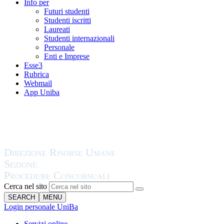
Info per
Futuri studenti
Studenti iscritti
Laureati
Studenti internazionali
Personale
Enti e Imprese
Esse3
Rubrica
Webmail
App Uniba
Cerca nel sito
SEARCH
MENU
Login personale UniBa
Servizi online