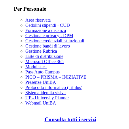
Per Personale
Area riservata
Cedolini stipendi - CUD
Formazione a distanza
Gestionale privacy - DPM
Gestione credenziali istituzionali
Gestione bandi di lavoro
Gestione Rubrica
Liste di distribuzione
Microsoft Office 365
Modulistica
Pass Auto Campus
PICO – PRISMA – INIZIATIVE
Presenze UniBA
Protocollo informatico (Titulus)
Sistema identità visiva
UP - University Planner
Webmail UniBA
Consulta tutti i servizi