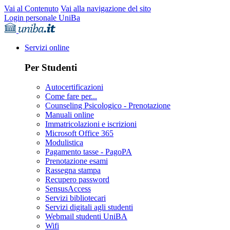
Vai al Contenuto
Vai alla navigazione del sito
Login personale UniBa
Servizi online
Per Studenti
Autocertificazioni
Come fare per...
Counseling Psicologico - Prenotazione
Manuali online
Immatricolazioni e iscrizioni
Microsoft Office 365
Modulistica
Pagamento tasse - PagoPA
Prenotazione esami
Rassegna stampa
Recupero password
SensusAccess
Servizi bibliotecari
Servizi digitali agli studenti
Webmail studenti UniBA
Wifi