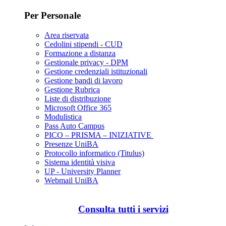
Per Personale
Area riservata
Cedolini stipendi - CUD
Formazione a distanza
Gestionale privacy - DPM
Gestione credenziali istituzionali
Gestione bandi di lavoro
Gestione Rubrica
Liste di distribuzione
Microsoft Office 365
Modulistica
Pass Auto Campus
PICO – PRISMA – INIZIATIVE
Presenze UniBA
Protocollo informatico (Titulus)
Sistema identità visiva
UP - University Planner
Webmail UniBA
Consulta tutti i servizi