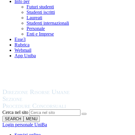
Info per
Futuri studenti
Studenti iscritti
Laureati
Studenti internazionali
Personale
Enti e Imprese
Esse3
Rubrica
Webmail
App Uniba
Cerca nel sito
SEARCH
MENU
Login personale UniBa
Servizi online