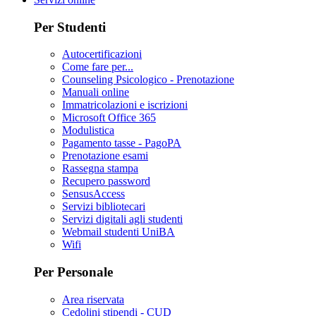
Per Studenti
Autocertificazioni
Come fare per...
Counseling Psicologico - Prenotazione
Manuali online
Immatricolazioni e iscrizioni
Microsoft Office 365
Modulistica
Pagamento tasse - PagoPA
Prenotazione esami
Rassegna stampa
Recupero password
SensusAccess
Servizi bibliotecari
Servizi digitali agli studenti
Webmail studenti UniBA
Wifi
Per Personale
Area riservata
Cedolini stipendi - CUD