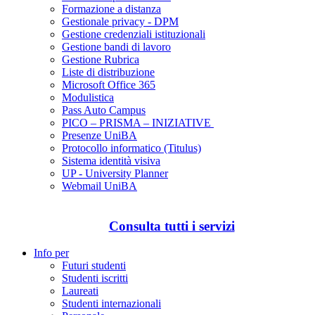
Formazione a distanza
Gestionale privacy - DPM
Gestione credenziali istituzionali
Gestione bandi di lavoro
Gestione Rubrica
Liste di distribuzione
Microsoft Office 365
Modulistica
Pass Auto Campus
PICO – PRISMA – INIZIATIVE
Presenze UniBA
Protocollo informatico (Titulus)
Sistema identità visiva
UP - University Planner
Webmail UniBA
Consulta tutti i servizi
Info per
Futuri studenti
Studenti iscritti
Laureati
Studenti internazionali