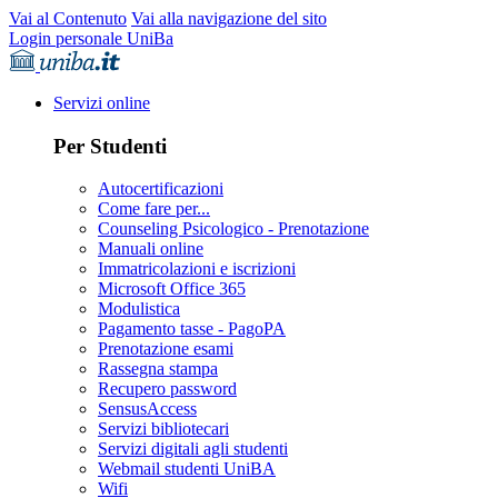
Vai al Contenuto
Vai alla navigazione del sito
Login personale UniBa
Servizi online
Per Studenti
Autocertificazioni
Come fare per...
Counseling Psicologico - Prenotazione
Manuali online
Immatricolazioni e iscrizioni
Microsoft Office 365
Modulistica
Pagamento tasse - PagoPA
Prenotazione esami
Rassegna stampa
Recupero password
SensusAccess
Servizi bibliotecari
Servizi digitali agli studenti
Webmail studenti UniBA
Wifi