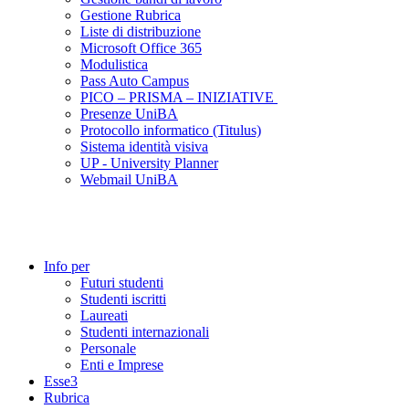
Gestione Rubrica
Liste di distribuzione
Microsoft Office 365
Modulistica
Pass Auto Campus
PICO – PRISMA – INIZIATIVE
Presenze UniBA
Protocollo informatico (Titulus)
Sistema identità visiva
UP - University Planner
Webmail UniBA
Info per
Futuri studenti
Studenti iscritti
Laureati
Studenti internazionali
Personale
Enti e Imprese
Esse3
Rubrica