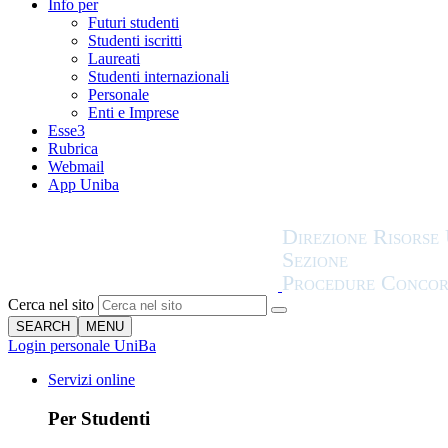
Info per
Futuri studenti
Studenti iscritti
Laureati
Studenti internazionali
Personale
Enti e Imprese
Esse3
Rubrica
Webmail
App Uniba
Cerca nel sito
SEARCH
MENU
Login personale UniBa
Servizi online
Per Studenti