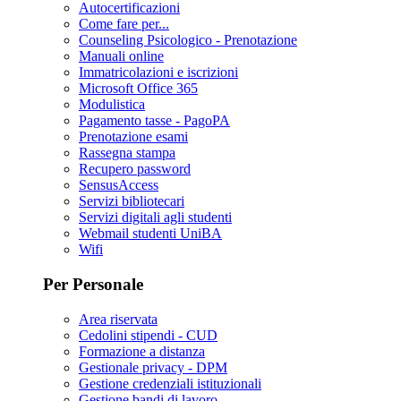
Autocertificazioni
Come fare per...
Counseling Psicologico - Prenotazione
Manuali online
Immatricolazioni e iscrizioni
Microsoft Office 365
Modulistica
Pagamento tasse - PagoPA
Prenotazione esami
Rassegna stampa
Recupero password
SensusAccess
Servizi bibliotecari
Servizi digitali agli studenti
Webmail studenti UniBA
Wifi
Per Personale
Area riservata
Cedolini stipendi - CUD
Formazione a distanza
Gestionale privacy - DPM
Gestione credenziali istituzionali
Gestione bandi di lavoro