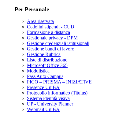
Per Personale
Area riservata
Cedolini stipendi - CUD
Formazione a distanza
Gestionale privacy - DPM
Gestione credenziali istituzionali
Gestione bandi di lavoro
Gestione Rubrica
Liste di distribuzione
Microsoft Office 365
Modulistica
Pass Auto Campus
PICO – PRISMA – INIZIATIVE
Presenze UniBA
Protocollo informatico (Titulus)
Sistema identità visiva
UP - University Planner
Webmail UniBA