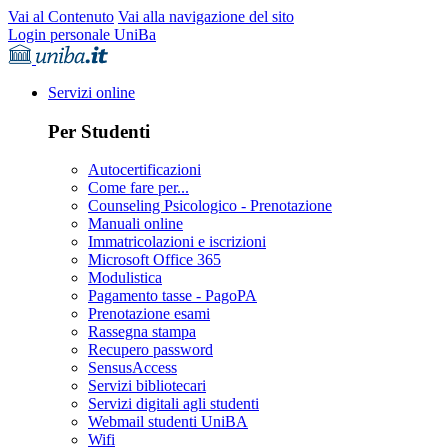
Vai al Contenuto
Vai alla navigazione del sito
Login personale UniBa
Servizi online
Per Studenti
Autocertificazioni
Come fare per...
Counseling Psicologico - Prenotazione
Manuali online
Immatricolazioni e iscrizioni
Microsoft Office 365
Modulistica
Pagamento tasse - PagoPA
Prenotazione esami
Rassegna stampa
Recupero password
SensusAccess
Servizi bibliotecari
Servizi digitali agli studenti
Webmail studenti UniBA
Wifi