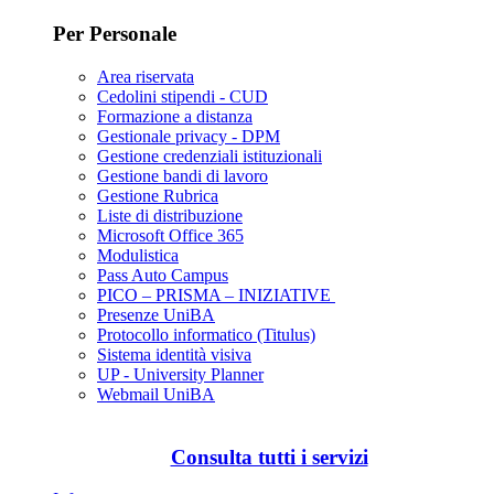
Per Personale
Area riservata
Cedolini stipendi - CUD
Formazione a distanza
Gestionale privacy - DPM
Gestione credenziali istituzionali
Gestione bandi di lavoro
Gestione Rubrica
Liste di distribuzione
Microsoft Office 365
Modulistica
Pass Auto Campus
PICO – PRISMA – INIZIATIVE
Presenze UniBA
Protocollo informatico (Titulus)
Sistema identità visiva
UP - University Planner
Webmail UniBA
Consulta tutti i servizi