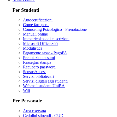
Per Studenti
Autocertificazioni
Come fare per...
Counseling Psicologico - Prenotazione
Manuali online
Immatricolazioni e iscrizioni
Microsoft Office 365
Modulistica
Pagamento tasse - PagoPA
Prenotazione esami
Rassegna stampa
Recupero password
SensusAccess
Servizi bibliotecari
Servizi digitali agli studenti
Webmail studenti UniBA
Wifi
Per Personale
Area riservata
Cedolini stipendi - CUD