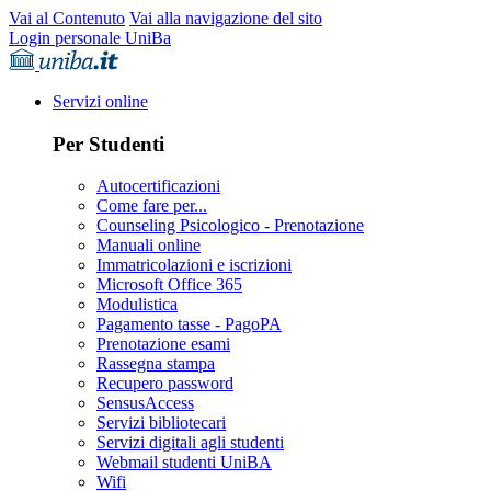
Vai al Contenuto
Vai alla navigazione del sito
Login personale UniBa
Servizi online
Per Studenti
Autocertificazioni
Come fare per...
Counseling Psicologico - Prenotazione
Manuali online
Immatricolazioni e iscrizioni
Microsoft Office 365
Modulistica
Pagamento tasse - PagoPA
Prenotazione esami
Rassegna stampa
Recupero password
SensusAccess
Servizi bibliotecari
Servizi digitali agli studenti
Webmail studenti UniBA
Wifi