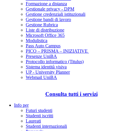
Formazione a distanza
Gestionale privacy - DPM
Gestione credenziali istituzionali
Gestione bandi di lavoro
Gestione Rubrica
Liste di distribuzione
Microsoft Office 365
Modulistica
Pass Auto Campus
PICO – PRISMA – INIZIATIVE
Presenze UniBA
Protocollo informatico (Titulus)
Sistema identità visiva
UP - University Planner
Webmail UniBA
Consulta tutti i servizi
Info per
Futuri studenti
Studenti iscritti
Laureati
Studenti internazionali