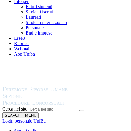
Info per
Futuri studenti
Studenti iscritti
Laureati
Studenti internazionali
Personale
Enti e Imprese
Esse3
Rubrica
Webmail
App Uniba
Cerca nel sito
SEARCH
MENU
Login personale UniBa
Servizi online