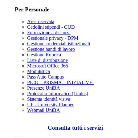
Per Personale
Area riservata
Cedolini stipendi - CUD
Formazione a distanza
Gestionale privacy - DPM
Gestione credenziali istituzionali
Gestione bandi di lavoro
Gestione Rubrica
Liste di distribuzione
Microsoft Office 365
Modulistica
Pass Auto Campus
PICO – PRISMA – INIZIATIVE
Presenze UniBA
Protocollo informatico (Titulus)
Sistema identità visiva
UP - University Planner
Webmail UniBA
Consulta tutti i servizi