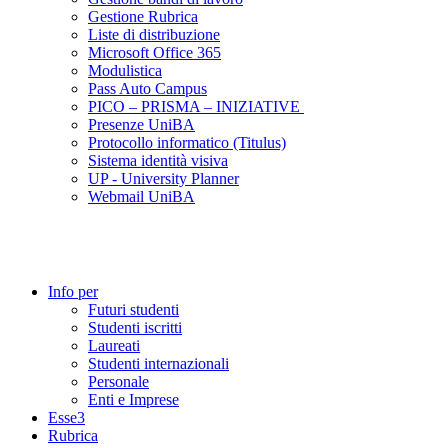
Gestione Rubrica
Liste di distribuzione
Microsoft Office 365
Modulistica
Pass Auto Campus
PICO – PRISMA – INIZIATIVE
Presenze UniBA
Protocollo informatico (Titulus)
Sistema identità visiva
UP - University Planner
Webmail UniBA
Info per
Futuri studenti
Studenti iscritti
Laureati
Studenti internazionali
Personale
Enti e Imprese
Esse3
Rubrica