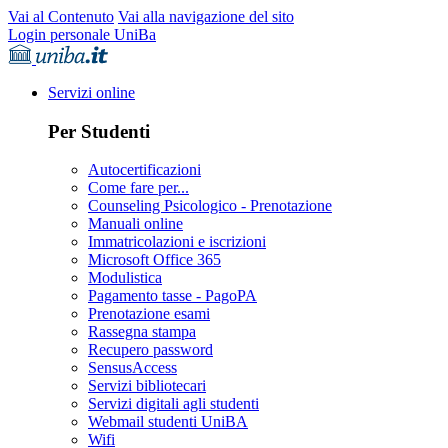
Vai al Contenuto
Vai alla navigazione del sito
Login personale UniBa
Servizi online
Per Studenti
Autocertificazioni
Come fare per...
Counseling Psicologico - Prenotazione
Manuali online
Immatricolazioni e iscrizioni
Microsoft Office 365
Modulistica
Pagamento tasse - PagoPA
Prenotazione esami
Rassegna stampa
Recupero password
SensusAccess
Servizi bibliotecari
Servizi digitali agli studenti
Webmail studenti UniBA
Wifi