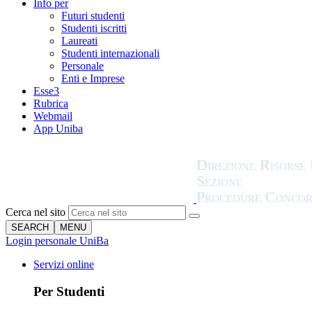
Info per
Futuri studenti
Studenti iscritti
Laureati
Studenti internazionali
Personale
Enti e Imprese
Esse3
Rubrica
Webmail
App Uniba
Cerca nel sito
SEARCH
MENU
Login personale UniBa
Servizi online
Per Studenti