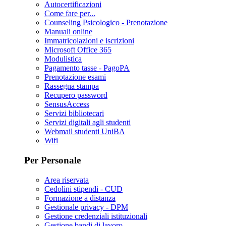
Autocertificazioni
Come fare per...
Counseling Psicologico - Prenotazione
Manuali online
Immatricolazioni e iscrizioni
Microsoft Office 365
Modulistica
Pagamento tasse - PagoPA
Prenotazione esami
Rassegna stampa
Recupero password
SensusAccess
Servizi bibliotecari
Servizi digitali agli studenti
Webmail studenti UniBA
Wifi
Per Personale
Area riservata
Cedolini stipendi - CUD
Formazione a distanza
Gestionale privacy - DPM
Gestione credenziali istituzionali
Gestione bandi di lavoro