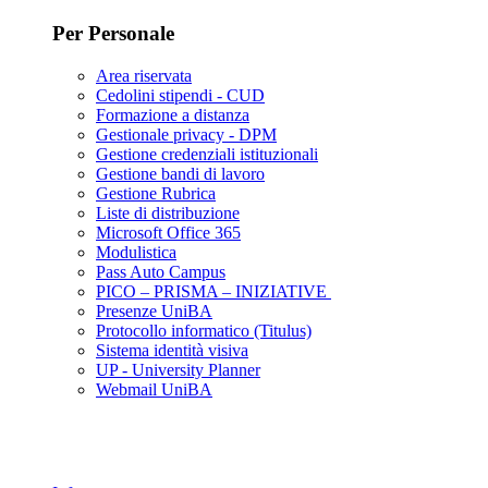
Per Personale
Area riservata
Cedolini stipendi - CUD
Formazione a distanza
Gestionale privacy - DPM
Gestione credenziali istituzionali
Gestione bandi di lavoro
Gestione Rubrica
Liste di distribuzione
Microsoft Office 365
Modulistica
Pass Auto Campus
PICO – PRISMA – INIZIATIVE
Presenze UniBA
Protocollo informatico (Titulus)
Sistema identità visiva
UP - University Planner
Webmail UniBA