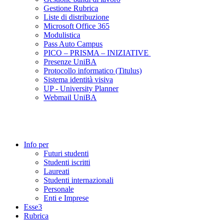
Gestione Rubrica
Liste di distribuzione
Microsoft Office 365
Modulistica
Pass Auto Campus
PICO – PRISMA – INIZIATIVE
Presenze UniBA
Protocollo informatico (Titulus)
Sistema identità visiva
UP - University Planner
Webmail UniBA
Info per
Futuri studenti
Studenti iscritti
Laureati
Studenti internazionali
Personale
Enti e Imprese
Esse3
Rubrica