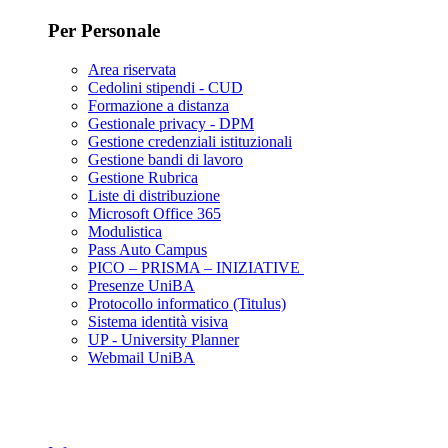
Per Personale
Area riservata
Cedolini stipendi - CUD
Formazione a distanza
Gestionale privacy - DPM
Gestione credenziali istituzionali
Gestione bandi di lavoro
Gestione Rubrica
Liste di distribuzione
Microsoft Office 365
Modulistica
Pass Auto Campus
PICO – PRISMA – INIZIATIVE
Presenze UniBA
Protocollo informatico (Titulus)
Sistema identità visiva
UP - University Planner
Webmail UniBA