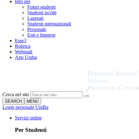
Info per
Futuri studenti
Studenti iscritti
Laureati
Studenti internazionali
Personale
Enti e Imprese
Esse3
Rubrica
Webmail
App Uniba
Cerca nel sito
SEARCH
MENU
Login personale UniBa
Servizi online
Per Studenti