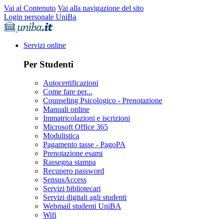
Vai al Contenuto
Vai alla navigazione del sito
Login personale UniBa
Servizi online
Per Studenti
Autocertificazioni
Come fare per...
Counseling Psicologico - Prenotazione
Manuali online
Immatricolazioni e iscrizioni
Microsoft Office 365
Modulistica
Pagamento tasse - PagoPA
Prenotazione esami
Rassegna stampa
Recupero password
SensusAccess
Servizi bibliotecari
Servizi digitali agli studenti
Webmail studenti UniBA
Wifi