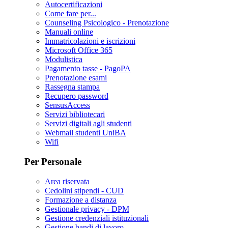
Autocertificazioni
Come fare per...
Counseling Psicologico - Prenotazione
Manuali online
Immatricolazioni e iscrizioni
Microsoft Office 365
Modulistica
Pagamento tasse - PagoPA
Prenotazione esami
Rassegna stampa
Recupero password
SensusAccess
Servizi bibliotecari
Servizi digitali agli studenti
Webmail studenti UniBA
Wifi
Per Personale
Area riservata
Cedolini stipendi - CUD
Formazione a distanza
Gestionale privacy - DPM
Gestione credenziali istituzionali
Gestione bandi di lavoro