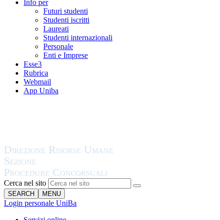
Info per
Futuri studenti
Studenti iscritti
Laureati
Studenti internazionali
Personale
Enti e Imprese
Esse3
Rubrica
Webmail
App Uniba
Cerca nel sito
SEARCH
MENU
Login personale UniBa
Servizi online