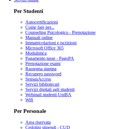
Per Studenti
Autocertificazioni
Come fare per...
Counseling Psicologico - Prenotazione
Manuali online
Immatricolazioni e iscrizioni
Microsoft Office 365
Modulistica
Pagamento tasse - PagoPA
Prenotazione esami
Rassegna stampa
Recupero password
SensusAccess
Servizi bibliotecari
Servizi digitali agli studenti
Webmail studenti UniBA
Wifi
Per Personale
Area riservata
Cedolini stipendi - CUD