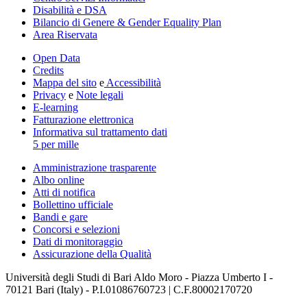
Disabilità e DSA
Bilancio di Genere & Gender Equality Plan
Area Riservata
Open Data
Credits
Mappa del sito
e
Accessibilità
Privacy
e
Note legali
E-learning
Fatturazione elettronica
Informativa sul trattamento dati
5 per mille
Amministrazione trasparente
Albo online
Atti di notifica
Bollettino ufficiale
Bandi e gare
Concorsi e selezioni
Dati di monitoraggio
Assicurazione della Qualità
Università degli Studi di Bari Aldo Moro - Piazza Umberto I -
70121 Bari (Italy) - P.I.01086760723 | C.F.80002170720