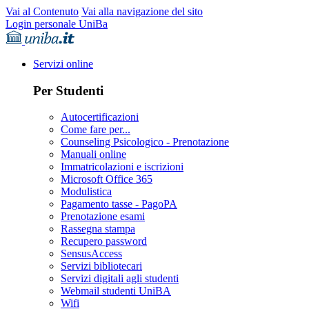
Vai al Contenuto
Vai alla navigazione del sito
Login personale UniBa
Servizi online
Per Studenti
Autocertificazioni
Come fare per...
Counseling Psicologico - Prenotazione
Manuali online
Immatricolazioni e iscrizioni
Microsoft Office 365
Modulistica
Pagamento tasse - PagoPA
Prenotazione esami
Rassegna stampa
Recupero password
SensusAccess
Servizi bibliotecari
Servizi digitali agli studenti
Webmail studenti UniBA
Wifi