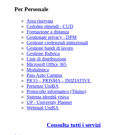
Per Personale
Area riservata
Cedolini stipendi - CUD
Formazione a distanza
Gestionale privacy - DPM
Gestione credenziali istituzionali
Gestione bandi di lavoro
Gestione Rubrica
Liste di distribuzione
Microsoft Office 365
Modulistica
Pass Auto Campus
PICO – PRISMA – INIZIATIVE
Presenze UniBA
Protocollo informatico (Titulus)
Sistema identità visiva
UP - University Planner
Webmail UniBA
Consulta tutti i servizi