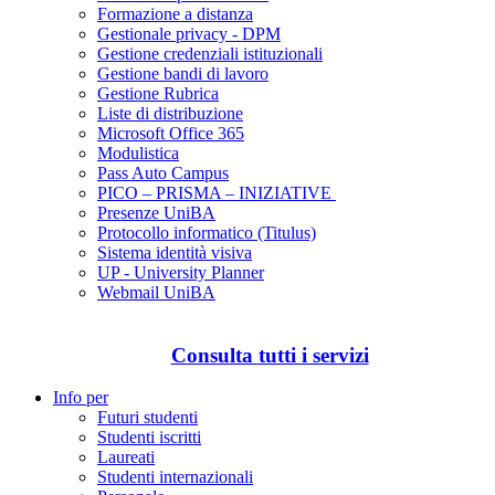
Formazione a distanza
Gestionale privacy - DPM
Gestione credenziali istituzionali
Gestione bandi di lavoro
Gestione Rubrica
Liste di distribuzione
Microsoft Office 365
Modulistica
Pass Auto Campus
PICO – PRISMA – INIZIATIVE
Presenze UniBA
Protocollo informatico (Titulus)
Sistema identità visiva
UP - University Planner
Webmail UniBA
Consulta tutti i servizi
Info per
Futuri studenti
Studenti iscritti
Laureati
Studenti internazionali