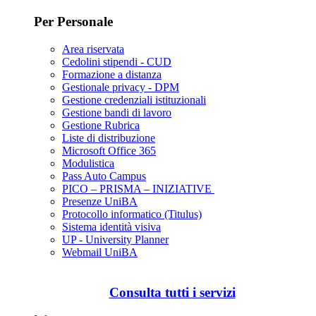
Per Personale
Area riservata
Cedolini stipendi - CUD
Formazione a distanza
Gestionale privacy - DPM
Gestione credenziali istituzionali
Gestione bandi di lavoro
Gestione Rubrica
Liste di distribuzione
Microsoft Office 365
Modulistica
Pass Auto Campus
PICO – PRISMA – INIZIATIVE
Presenze UniBA
Protocollo informatico (Titulus)
Sistema identità visiva
UP - University Planner
Webmail UniBA
Consulta tutti i servizi