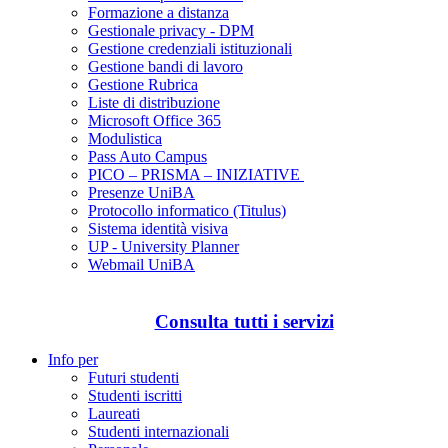
Formazione a distanza
Gestionale privacy - DPM
Gestione credenziali istituzionali
Gestione bandi di lavoro
Gestione Rubrica
Liste di distribuzione
Microsoft Office 365
Modulistica
Pass Auto Campus
PICO – PRISMA – INIZIATIVE
Presenze UniBA
Protocollo informatico (Titulus)
Sistema identità visiva
UP - University Planner
Webmail UniBA
Consulta tutti i servizi
Info per
Futuri studenti
Studenti iscritti
Laureati
Studenti internazionali