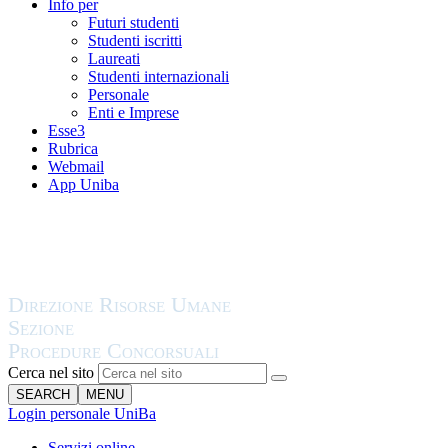
Info per
Futuri studenti
Studenti iscritti
Laureati
Studenti internazionali
Personale
Enti e Imprese
Esse3
Rubrica
Webmail
App Uniba
Cerca nel sito
SEARCH
MENU
Login personale UniBa
Servizi online