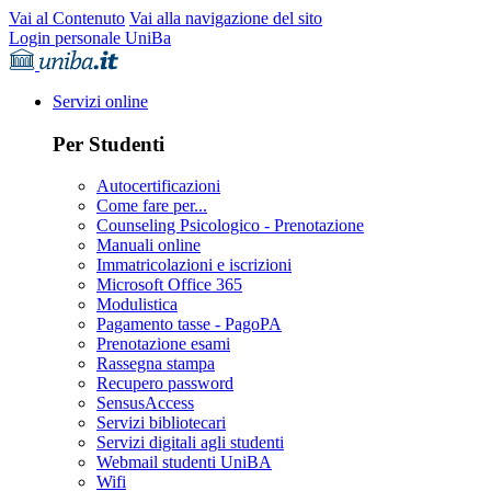
Vai al Contenuto
Vai alla navigazione del sito
Login personale UniBa
Servizi online
Per Studenti
Autocertificazioni
Come fare per...
Counseling Psicologico - Prenotazione
Manuali online
Immatricolazioni e iscrizioni
Microsoft Office 365
Modulistica
Pagamento tasse - PagoPA
Prenotazione esami
Rassegna stampa
Recupero password
SensusAccess
Servizi bibliotecari
Servizi digitali agli studenti
Webmail studenti UniBA
Wifi