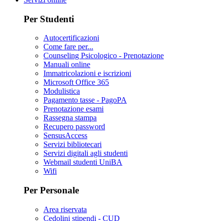
Per Studenti
Autocertificazioni
Come fare per...
Counseling Psicologico - Prenotazione
Manuali online
Immatricolazioni e iscrizioni
Microsoft Office 365
Modulistica
Pagamento tasse - PagoPA
Prenotazione esami
Rassegna stampa
Recupero password
SensusAccess
Servizi bibliotecari
Servizi digitali agli studenti
Webmail studenti UniBA
Wifi
Per Personale
Area riservata
Cedolini stipendi - CUD