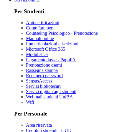
Per Studenti
Autocertificazioni
Come fare per...
Counseling Psicologico - Prenotazione
Manuali online
Immatricolazioni e iscrizioni
Microsoft Office 365
Modulistica
Pagamento tasse - PagoPA
Prenotazione esami
Rassegna stampa
Recupero password
SensusAccess
Servizi bibliotecari
Servizi digitali agli studenti
Webmail studenti UniBA
Wifi
Per Personale
Area riservata
Cedolini stipendi - CUD