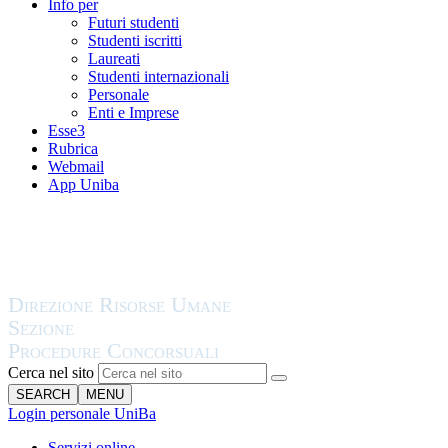
Info per
Futuri studenti
Studenti iscritti
Laureati
Studenti internazionali
Personale
Enti e Imprese
Esse3
Rubrica
Webmail
App Uniba
Cerca nel sito
SEARCH
MENU
Login personale UniBa
Servizi online