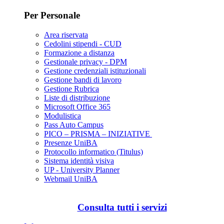
Per Personale
Area riservata
Cedolini stipendi - CUD
Formazione a distanza
Gestionale privacy - DPM
Gestione credenziali istituzionali
Gestione bandi di lavoro
Gestione Rubrica
Liste di distribuzione
Microsoft Office 365
Modulistica
Pass Auto Campus
PICO – PRISMA – INIZIATIVE
Presenze UniBA
Protocollo informatico (Titulus)
Sistema identità visiva
UP - University Planner
Webmail UniBA
Consulta tutti i servizi