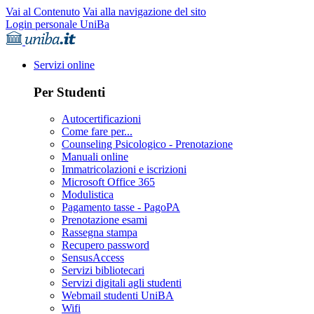
Vai al Contenuto
Vai alla navigazione del sito
Login personale UniBa
Servizi online
Per Studenti
Autocertificazioni
Come fare per...
Counseling Psicologico - Prenotazione
Manuali online
Immatricolazioni e iscrizioni
Microsoft Office 365
Modulistica
Pagamento tasse - PagoPA
Prenotazione esami
Rassegna stampa
Recupero password
SensusAccess
Servizi bibliotecari
Servizi digitali agli studenti
Webmail studenti UniBA
Wifi