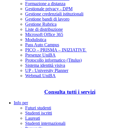
Formazione a distanza
Gestionale privacy - DPM
Gestione credenziali istituzionali
Gestione bandi di lavoro
Gestione Rubrica
Liste di distribuzione
Microsoft Office 365
Modulistica
Pass Auto Campus
PICO – PRISMA – INIZIATIVE
Presenze UniBA
Protocollo informatico (Titulus)
Sistema identità visiva
UP - University Planner
Webmail UniBA
Consulta tutti i servizi
Info per
Futuri studenti
Studenti iscritti
Laureati
Studenti internazionali