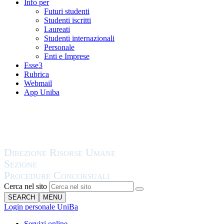
Info per
Futuri studenti
Studenti iscritti
Laureati
Studenti internazionali
Personale
Enti e Imprese
Esse3
Rubrica
Webmail
App Uniba
Cerca nel sito
SEARCH
MENU
Login personale UniBa
Servizi online