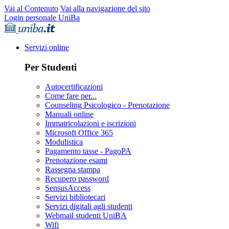
Vai al Contenuto
Vai alla navigazione del sito
Login personale UniBa
Servizi online
Per Studenti
Autocertificazioni
Come fare per...
Counseling Psicologico - Prenotazione
Manuali online
Immatricolazioni e iscrizioni
Microsoft Office 365
Modulistica
Pagamento tasse - PagoPA
Prenotazione esami
Rassegna stampa
Recupero password
SensusAccess
Servizi bibliotecari
Servizi digitali agli studenti
Webmail studenti UniBA
Wifi