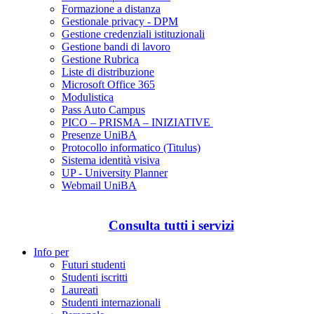
Formazione a distanza
Gestionale privacy - DPM
Gestione credenziali istituzionali
Gestione bandi di lavoro
Gestione Rubrica
Liste di distribuzione
Microsoft Office 365
Modulistica
Pass Auto Campus
PICO – PRISMA – INIZIATIVE
Presenze UniBA
Protocollo informatico (Titulus)
Sistema identità visiva
UP - University Planner
Webmail UniBA
Consulta tutti i servizi
Info per
Futuri studenti
Studenti iscritti
Laureati
Studenti internazionali