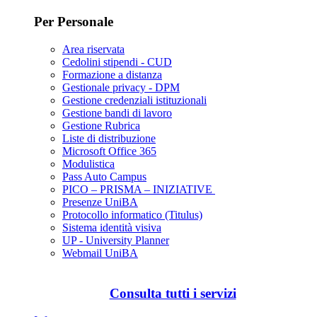
Per Personale
Area riservata
Cedolini stipendi - CUD
Formazione a distanza
Gestionale privacy - DPM
Gestione credenziali istituzionali
Gestione bandi di lavoro
Gestione Rubrica
Liste di distribuzione
Microsoft Office 365
Modulistica
Pass Auto Campus
PICO – PRISMA – INIZIATIVE
Presenze UniBA
Protocollo informatico (Titulus)
Sistema identità visiva
UP - University Planner
Webmail UniBA
Consulta tutti i servizi