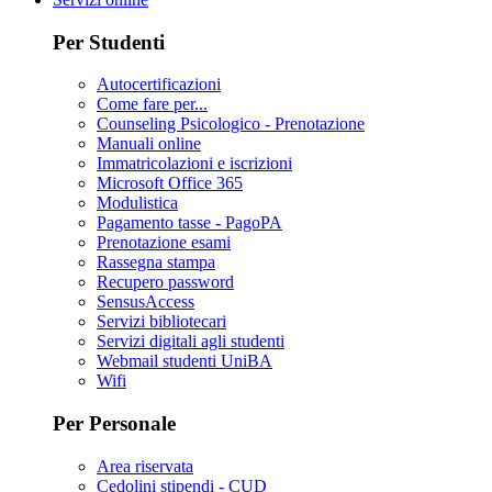
Per Studenti
Autocertificazioni
Come fare per...
Counseling Psicologico - Prenotazione
Manuali online
Immatricolazioni e iscrizioni
Microsoft Office 365
Modulistica
Pagamento tasse - PagoPA
Prenotazione esami
Rassegna stampa
Recupero password
SensusAccess
Servizi bibliotecari
Servizi digitali agli studenti
Webmail studenti UniBA
Wifi
Per Personale
Area riservata
Cedolini stipendi - CUD