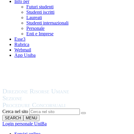
Info per
Futuri studenti
Studenti iscritti
Laureati
Studenti internazionali
Personale
Enti e Imprese
Esse3
Rubrica
Webmail
App Uniba
Cerca nel sito
SEARCH
MENU
Login personale UniBa
Servizi online