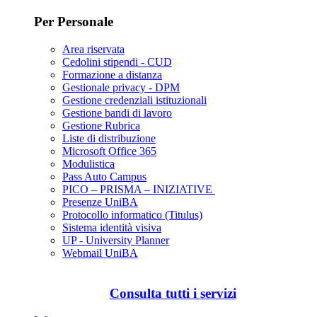
Per Personale
Area riservata
Cedolini stipendi - CUD
Formazione a distanza
Gestionale privacy - DPM
Gestione credenziali istituzionali
Gestione bandi di lavoro
Gestione Rubrica
Liste di distribuzione
Microsoft Office 365
Modulistica
Pass Auto Campus
PICO – PRISMA – INIZIATIVE
Presenze UniBA
Protocollo informatico (Titulus)
Sistema identità visiva
UP - University Planner
Webmail UniBA
Consulta tutti i servizi