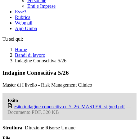
Personale
Enti e Imprese
Esse3
Rubrica
Webmail
App Uniba
Tu sei qui:
Home
Bandi di lavoro
Indagine Conoscitiva 5/26
Indagine Conoscitiva 5/26
Master di I livello - Risk Management Clinico
Esito
esito indagine conoscitiva n.5_26_MASTER_signed.pdf
—
Documento PDF, 320 KB
Struttura
Direzione Risorse Umane
File