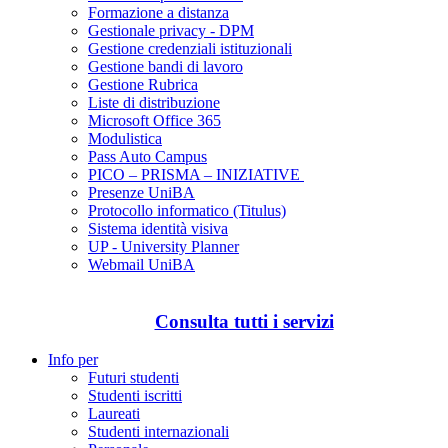
Formazione a distanza
Gestionale privacy - DPM
Gestione credenziali istituzionali
Gestione bandi di lavoro
Gestione Rubrica
Liste di distribuzione
Microsoft Office 365
Modulistica
Pass Auto Campus
PICO – PRISMA – INIZIATIVE
Presenze UniBA
Protocollo informatico (Titulus)
Sistema identità visiva
UP - University Planner
Webmail UniBA
Consulta tutti i servizi
Info per
Futuri studenti
Studenti iscritti
Laureati
Studenti internazionali