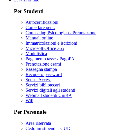
Per Studenti
Autocertificazioni
Come fare per...
Counseling Psicologico - Prenotazione
Manuali online
Immatricolazioni e iscrizioni
Microsoft Office 365
Modulistica
Pagamento tasse - PagoPA
Prenotazione esami
Rassegna stampa
Recupero password
SensusAccess
Servizi bibliotecari
Servizi digitali agli studenti
Webmail studenti UniBA
Wifi
Per Personale
Area riservata
Cedolini stipendi - CUD