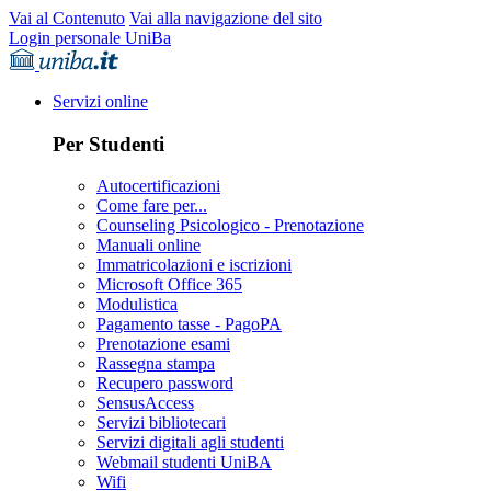
Vai al Contenuto
Vai alla navigazione del sito
Login personale UniBa
Servizi online
Per Studenti
Autocertificazioni
Come fare per...
Counseling Psicologico - Prenotazione
Manuali online
Immatricolazioni e iscrizioni
Microsoft Office 365
Modulistica
Pagamento tasse - PagoPA
Prenotazione esami
Rassegna stampa
Recupero password
SensusAccess
Servizi bibliotecari
Servizi digitali agli studenti
Webmail studenti UniBA
Wifi