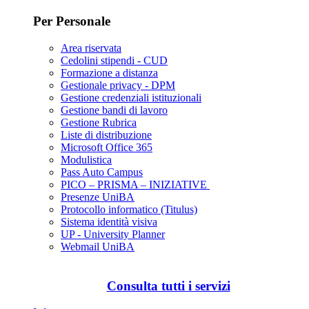
Per Personale
Area riservata
Cedolini stipendi - CUD
Formazione a distanza
Gestionale privacy - DPM
Gestione credenziali istituzionali
Gestione bandi di lavoro
Gestione Rubrica
Liste di distribuzione
Microsoft Office 365
Modulistica
Pass Auto Campus
PICO – PRISMA – INIZIATIVE
Presenze UniBA
Protocollo informatico (Titulus)
Sistema identità visiva
UP - University Planner
Webmail UniBA
Consulta tutti i servizi