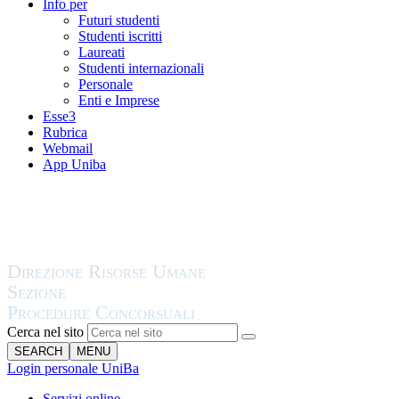
Info per
Futuri studenti
Studenti iscritti
Laureati
Studenti internazionali
Personale
Enti e Imprese
Esse3
Rubrica
Webmail
App Uniba
Cerca nel sito
SEARCH
MENU
Login personale UniBa
Servizi online