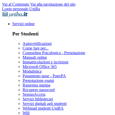
Vai al Contenuto
Vai alla navigazione del sito
Login personale UniBa
Servizi online
Per Studenti
Autocertificazioni
Come fare per...
Counseling Psicologico - Prenotazione
Manuali online
Immatricolazioni e iscrizioni
Microsoft Office 365
Modulistica
Pagamento tasse - PagoPA
Prenotazione esami
Rassegna stampa
Recupero password
SensusAccess
Servizi bibliotecari
Servizi digitali agli studenti
Webmail studenti UniBA
Wifi