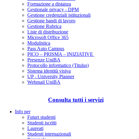
Formazione a distanza
Gestionale privacy - DPM
Gestione credenziali istituzionali
Gestione bandi di lavoro
Gestione Rubrica
Liste di distribuzione
Microsoft Office 365
Modulistica
Pass Auto Campus
PICO – PRISMA – INIZIATIVE
Presenze UniBA
Protocollo informatico (Titulus)
Sistema identità visiva
UP - University Planner
Webmail UniBA
Consulta tutti i servizi
Info per
Futuri studenti
Studenti iscritti
Laureati
Studenti internazionali