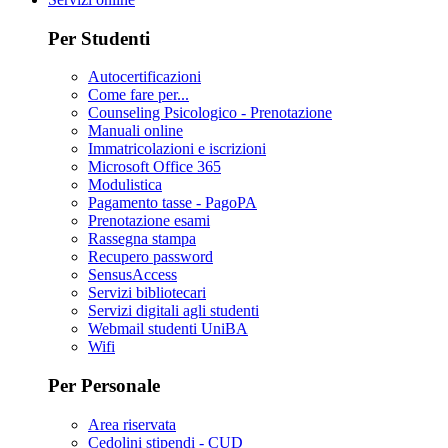
Per Studenti
Autocertificazioni
Come fare per...
Counseling Psicologico - Prenotazione
Manuali online
Immatricolazioni e iscrizioni
Microsoft Office 365
Modulistica
Pagamento tasse - PagoPA
Prenotazione esami
Rassegna stampa
Recupero password
SensusAccess
Servizi bibliotecari
Servizi digitali agli studenti
Webmail studenti UniBA
Wifi
Per Personale
Area riservata
Cedolini stipendi - CUD