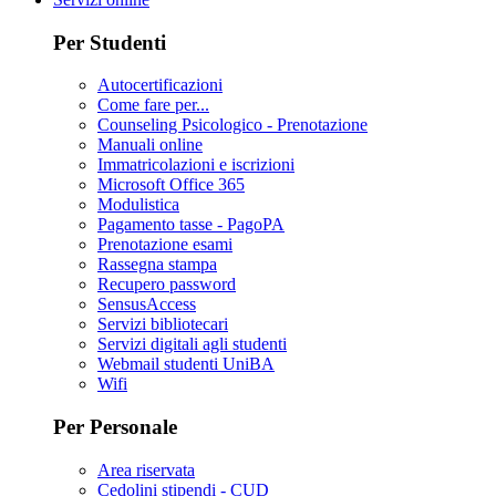
Per Studenti
Autocertificazioni
Come fare per...
Counseling Psicologico - Prenotazione
Manuali online
Immatricolazioni e iscrizioni
Microsoft Office 365
Modulistica
Pagamento tasse - PagoPA
Prenotazione esami
Rassegna stampa
Recupero password
SensusAccess
Servizi bibliotecari
Servizi digitali agli studenti
Webmail studenti UniBA
Wifi
Per Personale
Area riservata
Cedolini stipendi - CUD