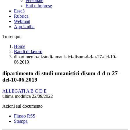
Personale
Enti e Imprese
Esse3
Rubrica
Webmail
App Uniba
Tu sei qui:
Home
Bandi di lavoro
dipartimento-di-studi-umanistici-disum-d-d-n-27-del-10-
06.2019
dipartimento-di-studi-umanistici-disum-d-d-n-27-
del-10-06.2019
ALLEGATI A B C D E
ultima modifica
22/09/2022
Azioni sul documento
Flusso RSS
Stampa