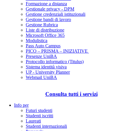
Formazione a distanza
Gestionale privacy - DPM
Gestione credenziali istituzionali
Gestione bandi di lavoro
Gestione Rubrica
Liste di distribuzione
Microsoft Office 365
Modulistica
Pass Auto Campus
PICO – PRISMA – INIZIATIVE
Presenze UniBA
Protocollo informatico (Titulus)
Sistema identità visiva
UP - University Planner
Webmail UniBA
Consulta tutti i servizi
Info per
Futuri studenti
Studenti iscritti
Laureati
Studenti internazionali