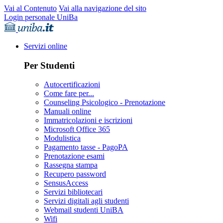
Vai al Contenuto
Vai alla navigazione del sito
Login personale UniBa
Servizi online
Per Studenti
Autocertificazioni
Come fare per...
Counseling Psicologico - Prenotazione
Manuali online
Immatricolazioni e iscrizioni
Microsoft Office 365
Modulistica
Pagamento tasse - PagoPA
Prenotazione esami
Rassegna stampa
Recupero password
SensusAccess
Servizi bibliotecari
Servizi digitali agli studenti
Webmail studenti UniBA
Wifi