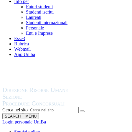
Info per
Futuri studenti
Studenti iscritti
Laureati
Studenti internazionali
Personale
Enti e Imprese
Esse3
Rubrica
Webmail
App Uniba
Cerca nel sito
SEARCH
MENU
Login personale UniBa
Servizi online