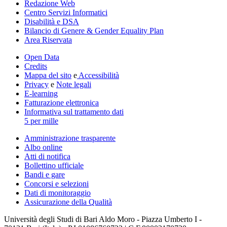
Redazione Web
Centro Servizi Informatici
Disabilità e DSA
Bilancio di Genere & Gender Equality Plan
Area Riservata
Open Data
Credits
Mappa del sito
e
Accessibilità
Privacy
e
Note legali
E-learning
Fatturazione elettronica
Informativa sul trattamento dati
5 per mille
Amministrazione trasparente
Albo online
Atti di notifica
Bollettino ufficiale
Bandi e gare
Concorsi e selezioni
Dati di monitoraggio
Assicurazione della Qualità
Università degli Studi di Bari Aldo Moro - Piazza Umberto I -