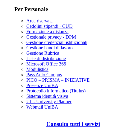
Per Personale
Area riservata
Cedolini stipendi - CUD
Formazione a distanza
Gestionale privacy - DPM
Gestione credenziali istituzionali
Gestione bandi di lavoro
Gestione Rubrica
Liste di distribuzione
Microsoft Office 365
Modulistica
Pass Auto Campus
PICO – PRISMA – INIZIATIVE
Presenze UniBA
Protocollo informatico (Titulus)
Sistema identità visiva
UP - University Planner
Webmail UniBA
Consulta tutti i servizi