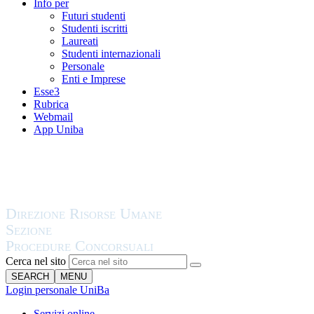
Info per
Futuri studenti
Studenti iscritti
Laureati
Studenti internazionali
Personale
Enti e Imprese
Esse3
Rubrica
Webmail
App Uniba
Cerca nel sito
SEARCH
MENU
Login personale UniBa
Servizi online