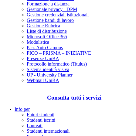
Formazione a distanza
Gestionale privacy - DPM
Gestione credenziali istituzionali
Gestione bandi di lavoro
Gestione Rubrica
Liste di distribuzione
Microsoft Office 365
Modulistica
Pass Auto Campus
PICO – PRISMA – INIZIATIVE
Presenze UniBA
Protocollo informatico (Titulus)
Sistema identità visiva
UP - University Planner
Webmail UniBA
Consulta tutti i servizi
Info per
Futuri studenti
Studenti iscritti
Laureati
Studenti internazionali