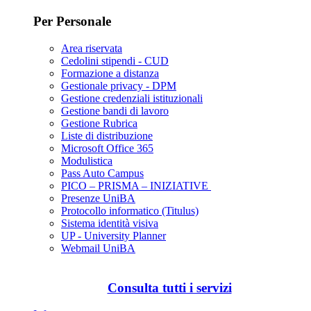
Per Personale
Area riservata
Cedolini stipendi - CUD
Formazione a distanza
Gestionale privacy - DPM
Gestione credenziali istituzionali
Gestione bandi di lavoro
Gestione Rubrica
Liste di distribuzione
Microsoft Office 365
Modulistica
Pass Auto Campus
PICO – PRISMA – INIZIATIVE
Presenze UniBA
Protocollo informatico (Titulus)
Sistema identità visiva
UP - University Planner
Webmail UniBA
Consulta tutti i servizi