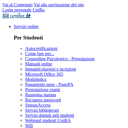
Vai al Contenuto
Vai alla navigazione del sito
Login personale UniBa
Servizi online
Per Studenti
Autocertificazioni
Come fare per...
Counseling Psicologico - Prenotazione
Manuali online
Immatricolazioni e iscrizioni
Microsoft Office 365
Modulistica
Pagamento tasse - PagoPA
Prenotazione esami
Rassegna stampa
Recupero password
SensusAccess
Servizi bibliotecari
Servizi digitali agli studenti
Webmail studenti UniBA
Wifi