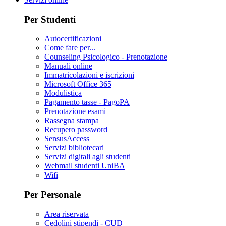
Per Studenti
Autocertificazioni
Come fare per...
Counseling Psicologico - Prenotazione
Manuali online
Immatricolazioni e iscrizioni
Microsoft Office 365
Modulistica
Pagamento tasse - PagoPA
Prenotazione esami
Rassegna stampa
Recupero password
SensusAccess
Servizi bibliotecari
Servizi digitali agli studenti
Webmail studenti UniBA
Wifi
Per Personale
Area riservata
Cedolini stipendi - CUD