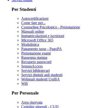
Per Studenti
Autocertificazioni
Come fare per...
Counseling Psicologico - Prenotazione
Manuali online
Immatricolazioni e iscrizioni
Microsoft Office 365
Modulistica
Pagamento tasse - PagoPA
Prenotazione esami
Rassegna stampa
Recupero password
SensusAccess
Servizi bibliotecari
Servizi digitali agli studenti
Webmail studenti UniBA
Wifi
Per Personale
Area riservata
Cedolini stipendi - CUD