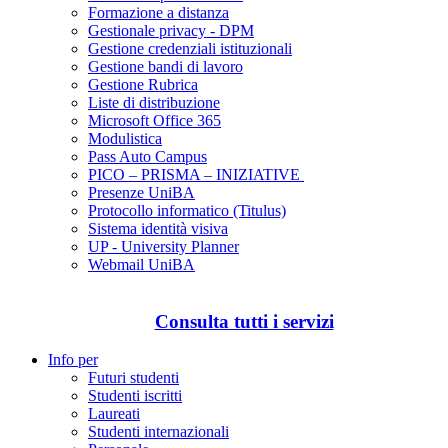
Formazione a distanza
Gestionale privacy - DPM
Gestione credenziali istituzionali
Gestione bandi di lavoro
Gestione Rubrica
Liste di distribuzione
Microsoft Office 365
Modulistica
Pass Auto Campus
PICO – PRISMA – INIZIATIVE
Presenze UniBA
Protocollo informatico (Titulus)
Sistema identità visiva
UP - University Planner
Webmail UniBA
Consulta tutti i servizi
Info per
Futuri studenti
Studenti iscritti
Laureati
Studenti internazionali