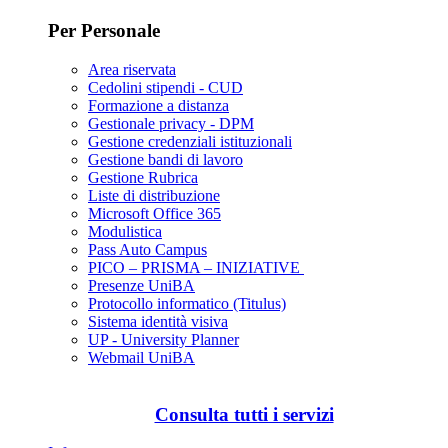
Per Personale
Area riservata
Cedolini stipendi - CUD
Formazione a distanza
Gestionale privacy - DPM
Gestione credenziali istituzionali
Gestione bandi di lavoro
Gestione Rubrica
Liste di distribuzione
Microsoft Office 365
Modulistica
Pass Auto Campus
PICO – PRISMA – INIZIATIVE
Presenze UniBA
Protocollo informatico (Titulus)
Sistema identità visiva
UP - University Planner
Webmail UniBA
Consulta tutti i servizi