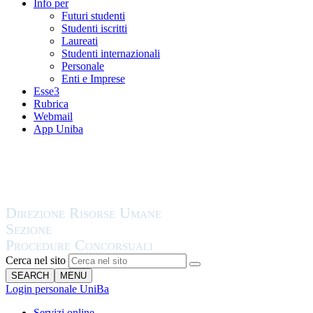
Info per
Futuri studenti
Studenti iscritti
Laureati
Studenti internazionali
Personale
Enti e Imprese
Esse3
Rubrica
Webmail
App Uniba
Cerca nel sito
SEARCH
MENU
Login personale UniBa
Servizi online