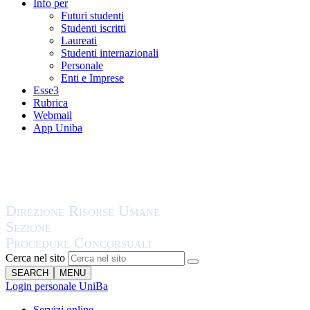
Info per
Futuri studenti
Studenti iscritti
Laureati
Studenti internazionali
Personale
Enti e Imprese
Esse3
Rubrica
Webmail
App Uniba
Cerca nel sito
SEARCH
MENU
Login personale UniBa
Servizi online