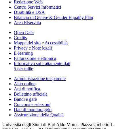
Redazione Web
Centro Servizi Informatici
Disabilità e DSA
Bilancio di Genere & Gender Equality Plan
Area Riservata
Open Data
Credits
Mappa del sito
e
Accessibilità
Privacy
e
Note legali
E-learning
Fatturazione elettronica
Informativa sul trattamento dati
5 per mille
Amministrazione trasparente
Albo online
Atti di notifica
Bollettino ufficiale
Bandi e gare
Concorsi e selezioni
Dati di monitoraggio
Assicurazione della Qualità
Università degli Studi di Bari Aldo Moro - Piazza Umberto I -