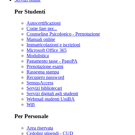
Per Studenti
Autocertificazioni
Come fare per...
Counseling Psicologico - Prenotazione
Manuali online
Immatricolazioni e iscrizioni
Microsoft Office 365
Modulistica
Pagamento tasse - PagoPA
Prenotazione esami
Rassegna stampa
Recupero password
SensusAccess
Servizi bibliotecari
Servizi digitali agli studenti
Webmail studenti UniBA
Wifi
Per Personale
Area riservata
Cedolini stipendi - CUD