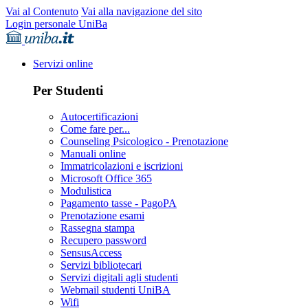
Vai al Contenuto
Vai alla navigazione del sito
Login personale UniBa
Servizi online
Per Studenti
Autocertificazioni
Come fare per...
Counseling Psicologico - Prenotazione
Manuali online
Immatricolazioni e iscrizioni
Microsoft Office 365
Modulistica
Pagamento tasse - PagoPA
Prenotazione esami
Rassegna stampa
Recupero password
SensusAccess
Servizi bibliotecari
Servizi digitali agli studenti
Webmail studenti UniBA
Wifi