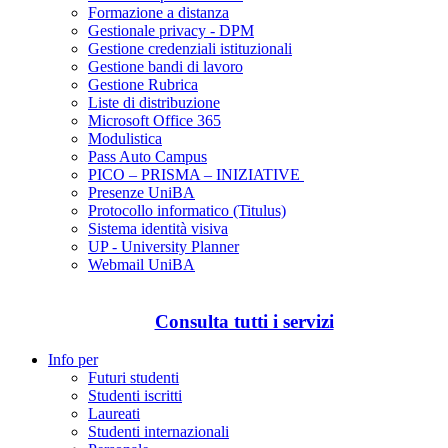
Formazione a distanza
Gestionale privacy - DPM
Gestione credenziali istituzionali
Gestione bandi di lavoro
Gestione Rubrica
Liste di distribuzione
Microsoft Office 365
Modulistica
Pass Auto Campus
PICO – PRISMA – INIZIATIVE
Presenze UniBA
Protocollo informatico (Titulus)
Sistema identità visiva
UP - University Planner
Webmail UniBA
Consulta tutti i servizi
Info per
Futuri studenti
Studenti iscritti
Laureati
Studenti internazionali