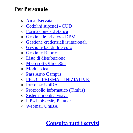
Per Personale
Area riservata
Cedolini stipendi - CUD
Formazione a distanza
Gestionale privacy - DPM
Gestione credenziali istituzionali
Gestione bandi di lavoro
Gestione Rubrica
Liste di distribuzione
Microsoft Office 365
Modulistica
Pass Auto Campus
PICO – PRISMA – INIZIATIVE
Presenze UniBA
Protocollo informatico (Titulus)
Sistema identità visiva
UP - University Planner
Webmail UniBA
Consulta tutti i servizi