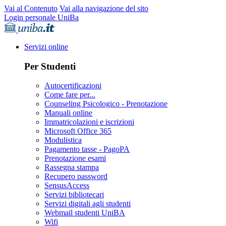
Vai al Contenuto
Vai alla navigazione del sito
Login personale UniBa
Servizi online
Per Studenti
Autocertificazioni
Come fare per...
Counseling Psicologico - Prenotazione
Manuali online
Immatricolazioni e iscrizioni
Microsoft Office 365
Modulistica
Pagamento tasse - PagoPA
Prenotazione esami
Rassegna stampa
Recupero password
SensusAccess
Servizi bibliotecari
Servizi digitali agli studenti
Webmail studenti UniBA
Wifi