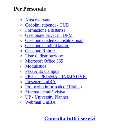
Per Personale
Area riservata
Cedolini stipendi - CUD
Formazione a distanza
Gestionale privacy - DPM
Gestione credenziali istituzionali
Gestione bandi di lavoro
Gestione Rubrica
Liste di distribuzione
Microsoft Office 365
Modulistica
Pass Auto Campus
PICO – PRISMA – INIZIATIVE
Presenze UniBA
Protocollo informatico (Titulus)
Sistema identità visiva
UP - University Planner
Webmail UniBA
Consulta tutti i servizi