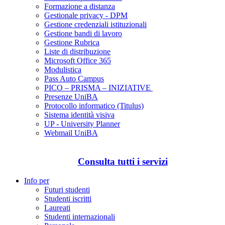
Formazione a distanza
Gestionale privacy - DPM
Gestione credenziali istituzionali
Gestione bandi di lavoro
Gestione Rubrica
Liste di distribuzione
Microsoft Office 365
Modulistica
Pass Auto Campus
PICO – PRISMA – INIZIATIVE
Presenze UniBA
Protocollo informatico (Titulus)
Sistema identità visiva
UP - University Planner
Webmail UniBA
Consulta tutti i servizi
Info per
Futuri studenti
Studenti iscritti
Laureati
Studenti internazionali