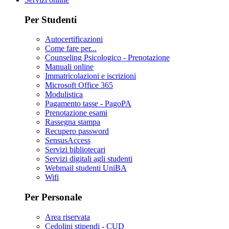
Per Studenti
Autocertificazioni
Come fare per...
Counseling Psicologico - Prenotazione
Manuali online
Immatricolazioni e iscrizioni
Microsoft Office 365
Modulistica
Pagamento tasse - PagoPA
Prenotazione esami
Rassegna stampa
Recupero password
SensusAccess
Servizi bibliotecari
Servizi digitali agli studenti
Webmail studenti UniBA
Wifi
Per Personale
Area riservata
Cedolini stipendi - CUD