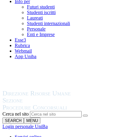
Info per
Futuri studenti
Studenti iscritti
Laureati
Studenti internazionali
Personale
Enti e Imprese
Esse3
Rubrica
Webmail
App Uniba
Cerca nel sito
SEARCH
MENU
Login personale UniBa
Servizi online