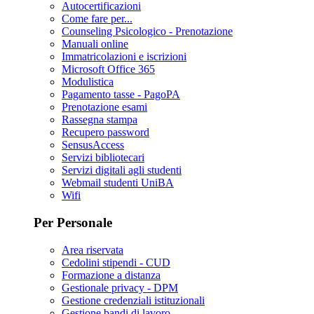
Autocertificazioni
Come fare per...
Counseling Psicologico - Prenotazione
Manuali online
Immatricolazioni e iscrizioni
Microsoft Office 365
Modulistica
Pagamento tasse - PagoPA
Prenotazione esami
Rassegna stampa
Recupero password
SensusAccess
Servizi bibliotecari
Servizi digitali agli studenti
Webmail studenti UniBA
Wifi
Per Personale
Area riservata
Cedolini stipendi - CUD
Formazione a distanza
Gestionale privacy - DPM
Gestione credenziali istituzionali
Gestione bandi di lavoro