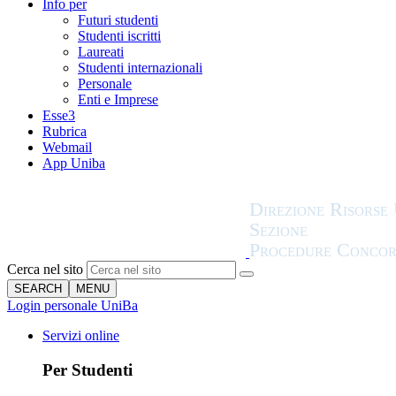
Info per
Futuri studenti
Studenti iscritti
Laureati
Studenti internazionali
Personale
Enti e Imprese
Esse3
Rubrica
Webmail
App Uniba
Cerca nel sito
SEARCH
MENU
Login personale UniBa
Servizi online
Per Studenti