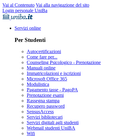
Vai al Contenuto
Vai alla navigazione del sito
Login personale UniBa
Servizi online
Per Studenti
Autocertificazioni
Come fare per...
Counseling Psicologico - Prenotazione
Manuali online
Immatricolazioni e iscrizioni
Microsoft Office 365
Modulistica
Pagamento tasse - PagoPA
Prenotazione esami
Rassegna stampa
Recupero password
SensusAccess
Servizi bibliotecari
Servizi digitali agli studenti
Webmail studenti UniBA
Wifi