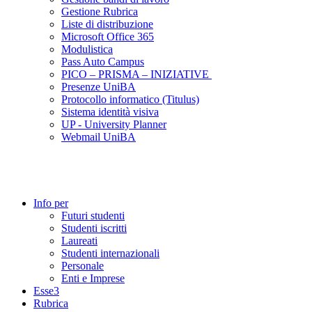
Gestione Rubrica
Liste di distribuzione
Microsoft Office 365
Modulistica
Pass Auto Campus
PICO – PRISMA – INIZIATIVE
Presenze UniBA
Protocollo informatico (Titulus)
Sistema identità visiva
UP - University Planner
Webmail UniBA
Info per
Futuri studenti
Studenti iscritti
Laureati
Studenti internazionali
Personale
Enti e Imprese
Esse3
Rubrica