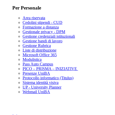
Per Personale
Area riservata
Cedolini stipendi - CUD
Formazione a distanza
Gestionale privacy - DPM
Gestione credenziali istituzionali
Gestione bandi di lavoro
Gestione Rubrica
Liste di distribuzione
Microsoft Office 365
Modulistica
Pass Auto Campus
PICO – PRISMA – INIZIATIVE
Presenze UniBA
Protocollo informatico (Titulus)
Sistema identità visiva
UP - University Planner
Webmail UniBA