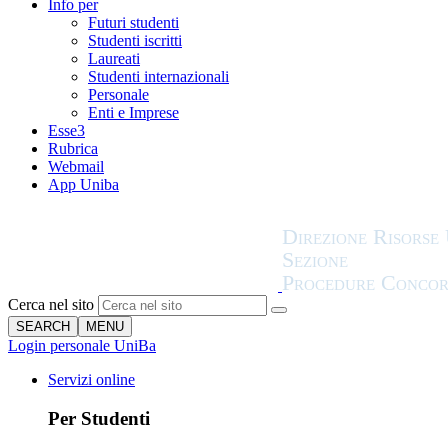
Info per
Futuri studenti
Studenti iscritti
Laureati
Studenti internazionali
Personale
Enti e Imprese
Esse3
Rubrica
Webmail
App Uniba
Cerca nel sito
SEARCH
MENU
Login personale UniBa
Servizi online
Per Studenti