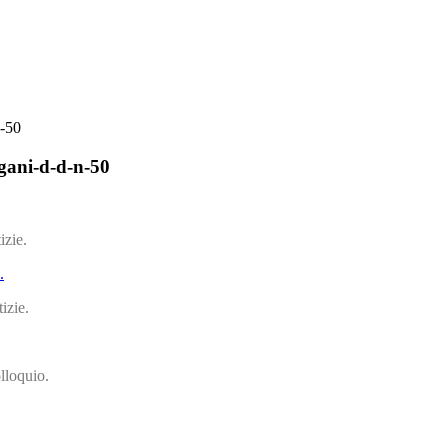
n-50
gani-d-d-n-50
izie.
.
izie.
lloquio.