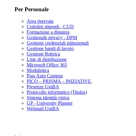
Per Personale
Area riservata
Cedolini stipendi - CUD
Formazione a distanza
Gestionale privacy - DPM
Gestione credenziali istituzionali
Gestione bandi di lavoro
Gestione Rubrica
Liste di distribuzione
Microsoft Office 365
Modulistica
Pass Auto Campus
PICO – PRISMA – INIZIATIVE
Presenze UniBA
Protocollo informatico (Titulus)
Sistema identità visiva
UP - University Planner
Webmail UniBA