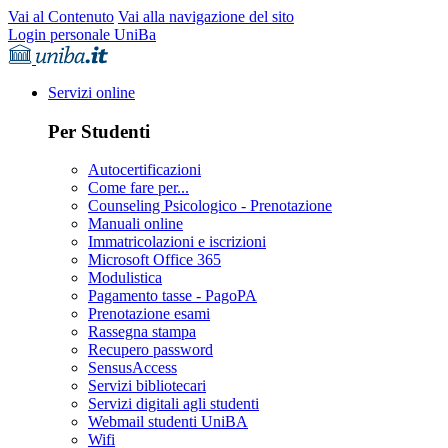
Vai al Contenuto
Vai alla navigazione del sito
Login personale UniBa
Servizi online
Per Studenti
Autocertificazioni
Come fare per...
Counseling Psicologico - Prenotazione
Manuali online
Immatricolazioni e iscrizioni
Microsoft Office 365
Modulistica
Pagamento tasse - PagoPA
Prenotazione esami
Rassegna stampa
Recupero password
SensusAccess
Servizi bibliotecari
Servizi digitali agli studenti
Webmail studenti UniBA
Wifi