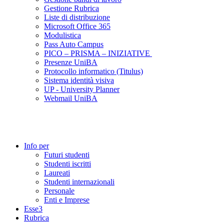
Gestione Rubrica
Liste di distribuzione
Microsoft Office 365
Modulistica
Pass Auto Campus
PICO – PRISMA – INIZIATIVE
Presenze UniBA
Protocollo informatico (Titulus)
Sistema identità visiva
UP - University Planner
Webmail UniBA
Info per
Futuri studenti
Studenti iscritti
Laureati
Studenti internazionali
Personale
Enti e Imprese
Esse3
Rubrica