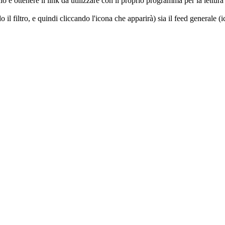
ncio e ottenere il link da utilizzare con il proprio programma per la let
do il filtro, e quindi cliccando l'icona che apparirà) sia il feed generale