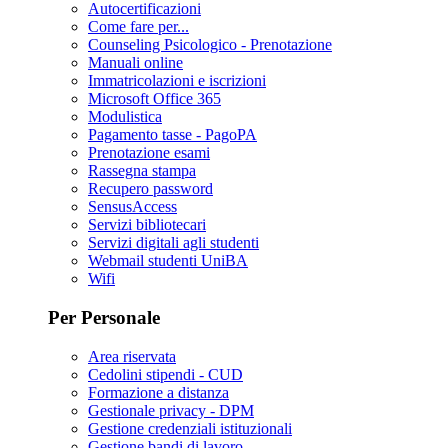
Autocertificazioni
Come fare per...
Counseling Psicologico - Prenotazione
Manuali online
Immatricolazioni e iscrizioni
Microsoft Office 365
Modulistica
Pagamento tasse - PagoPA
Prenotazione esami
Rassegna stampa
Recupero password
SensusAccess
Servizi bibliotecari
Servizi digitali agli studenti
Webmail studenti UniBA
Wifi
Per Personale
Area riservata
Cedolini stipendi - CUD
Formazione a distanza
Gestionale privacy - DPM
Gestione credenziali istituzionali
Gestione bandi di lavoro