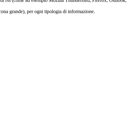
tura di rss (come ad esempio Mozilla Thunderbird, Firefox, Outlook,
 (icona grande), per ogni tipologia di informazione.