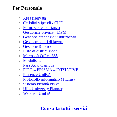
Per Personale
Area riservata
Cedolini stipendi - CUD
Formazione a distanza
Gestionale privacy - DPM
Gestione credenziali istituzionali
Gestione bandi di lavoro
Gestione Rubrica
Liste di distribuzione
Microsoft Office 365
Modulistica
Pass Auto Campus
PICO – PRISMA – INIZIATIVE
Presenze UniBA
Protocollo informatico (Titulus)
Sistema identità visiva
UP - University Planner
Webmail UniBA
Consulta tutti i servizi