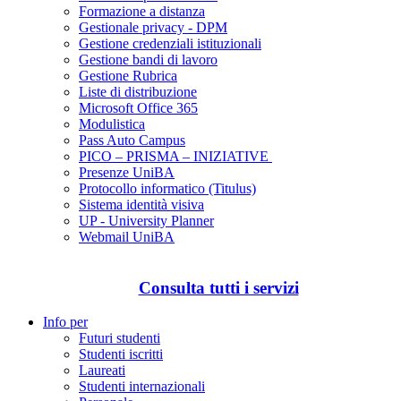
Formazione a distanza
Gestionale privacy - DPM
Gestione credenziali istituzionali
Gestione bandi di lavoro
Gestione Rubrica
Liste di distribuzione
Microsoft Office 365
Modulistica
Pass Auto Campus
PICO – PRISMA – INIZIATIVE
Presenze UniBA
Protocollo informatico (Titulus)
Sistema identità visiva
UP - University Planner
Webmail UniBA
Consulta tutti i servizi
Info per
Futuri studenti
Studenti iscritti
Laureati
Studenti internazionali