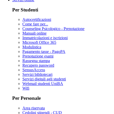
Per Studenti
Autocertificazioni
Come fare per...
Counseling Psicologico - Prenotazione
Manuali online
Immatricolazioni e iscrizioni
Microsoft Office 365
Modulistica
Pagamento tasse - PagoPA
Prenotazione esami
Rassegna stampa
Recupero password
SensusAccess
Servizi bibliotecari
Servizi digitali agli studenti
Webmail studenti UniBA
Wifi
Per Personale
Area riservata
Cedolini stipendi - CUD