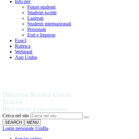
Info per
Futuri studenti
Studenti iscritti
Laureati
Studenti internazionali
Personale
Enti e Imprese
Esse3
Rubrica
Webmail
App Uniba
Cerca nel sito
SEARCH
MENU
Login personale UniBa
Servizi online