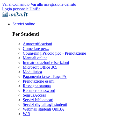
Vai al Contenuto
Vai alla navigazione del sito
Login personale UniBa
Servizi online
Per Studenti
Autocertificazioni
Come fare per...
Counseling Psicologico - Prenotazione
Manuali online
Immatricolazioni e iscrizioni
Microsoft Office 365
Modulistica
Pagamento tasse - PagoPA
Prenotazione esami
Rassegna stampa
Recupero password
SensusAccess
Servizi bibliotecari
Servizi digitali agli studenti
Webmail studenti UniBA
Wifi