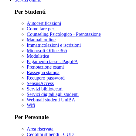
Per Studenti
Autocertificazioni
Come fare per...
Counseling Psicologico - Prenotazione
Manuali online
Immatricolazioni e iscrizioni
Microsoft Office 365
Modulistica
Pagamento tasse - PagoPA
Prenotazione esami
Rassegna stampa
Recupero password
SensusAccess
Servizi bibliotecari
Servizi digitali agli studenti
Webmail studenti UniBA
Wifi
Per Personale
Area riservata
Cedolini stipendi - CUD