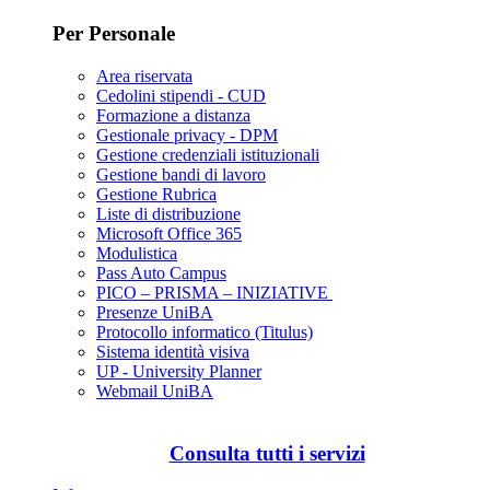
Per Personale
Area riservata
Cedolini stipendi - CUD
Formazione a distanza
Gestionale privacy - DPM
Gestione credenziali istituzionali
Gestione bandi di lavoro
Gestione Rubrica
Liste di distribuzione
Microsoft Office 365
Modulistica
Pass Auto Campus
PICO – PRISMA – INIZIATIVE
Presenze UniBA
Protocollo informatico (Titulus)
Sistema identità visiva
UP - University Planner
Webmail UniBA
Consulta tutti i servizi