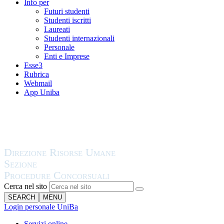
Info per
Futuri studenti
Studenti iscritti
Laureati
Studenti internazionali
Personale
Enti e Imprese
Esse3
Rubrica
Webmail
App Uniba
Cerca nel sito
SEARCH
MENU
Login personale UniBa
Servizi online