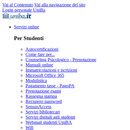
Vai al Contenuto
Vai alla navigazione del sito
Login personale UniBa
Servizi online
Per Studenti
Autocertificazioni
Come fare per...
Counseling Psicologico - Prenotazione
Manuali online
Immatricolazioni e iscrizioni
Microsoft Office 365
Modulistica
Pagamento tasse - PagoPA
Prenotazione esami
Rassegna stampa
Recupero password
SensusAccess
Servizi bibliotecari
Servizi digitali agli studenti
Webmail studenti UniBA
Wifi