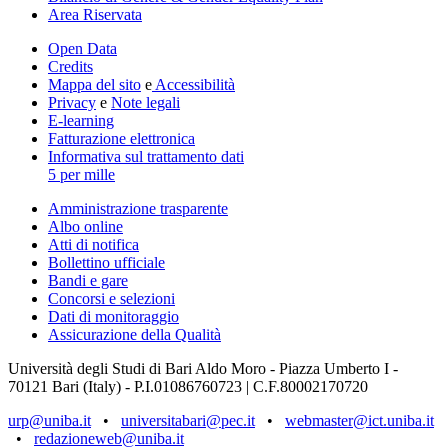
Area Riservata
Open Data
Credits
Mappa del sito
e
Accessibilità
Privacy
e
Note legali
E-learning
Fatturazione elettronica
Informativa sul trattamento dati
5 per mille
Amministrazione trasparente
Albo online
Atti di notifica
Bollettino ufficiale
Bandi e gare
Concorsi e selezioni
Dati di monitoraggio
Assicurazione della Qualità
Università degli Studi di Bari Aldo Moro - Piazza Umberto I -
70121 Bari (Italy) - P.I.01086760723 | C.F.80002170720
urp@uniba.it
•
universitabari@pec.it
•
webmaster@ict.uniba.it
•
redazioneweb@uniba.it