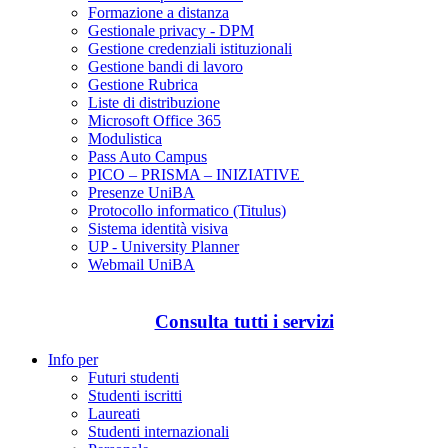
Formazione a distanza
Gestionale privacy - DPM
Gestione credenziali istituzionali
Gestione bandi di lavoro
Gestione Rubrica
Liste di distribuzione
Microsoft Office 365
Modulistica
Pass Auto Campus
PICO – PRISMA – INIZIATIVE
Presenze UniBA
Protocollo informatico (Titulus)
Sistema identità visiva
UP - University Planner
Webmail UniBA
Consulta tutti i servizi
Info per
Futuri studenti
Studenti iscritti
Laureati
Studenti internazionali