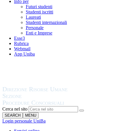
Info per
Futuri studenti
Studenti iscritti
Laureati
Studenti internazionali
Personale
Enti e Imprese
Esse3
Rubrica
Webmail
App Uniba
Cerca nel sito
SEARCH
MENU
Login personale UniBa
Servizi online