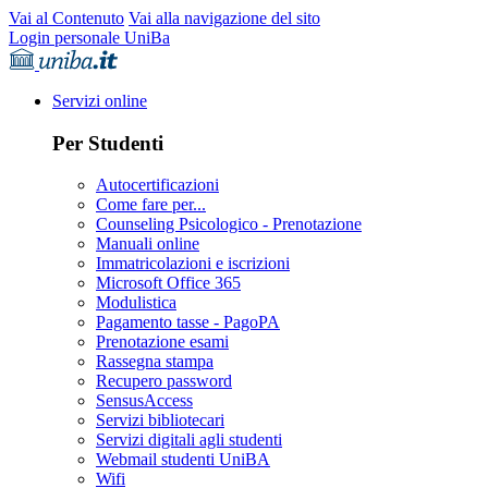
Vai al Contenuto
Vai alla navigazione del sito
Login personale UniBa
Servizi online
Per Studenti
Autocertificazioni
Come fare per...
Counseling Psicologico - Prenotazione
Manuali online
Immatricolazioni e iscrizioni
Microsoft Office 365
Modulistica
Pagamento tasse - PagoPA
Prenotazione esami
Rassegna stampa
Recupero password
SensusAccess
Servizi bibliotecari
Servizi digitali agli studenti
Webmail studenti UniBA
Wifi