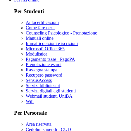
Per Studenti
Autocertificazioni
Come fare per...
Counseling Psicologico - Prenotazione
Manuali online
Immatricolazioni e iscrizioni
Microsoft Office 365
Modulistica
Pagamento tasse - PagoPA
Prenotazione esami
Rassegna stampa
Recupero password
SensusAccess
Servizi bibliotecari
Servizi digitali agli studenti
Webmail studenti UniBA
Wifi
Per Personale
Area riservata
Cedolini stipendi - CUD