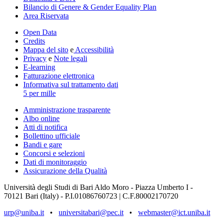
Bilancio di Genere & Gender Equality Plan
Area Riservata
Open Data
Credits
Mappa del sito
e
Accessibilità
Privacy
e
Note legali
E-learning
Fatturazione elettronica
Informativa sul trattamento dati
5 per mille
Amministrazione trasparente
Albo online
Atti di notifica
Bollettino ufficiale
Bandi e gare
Concorsi e selezioni
Dati di monitoraggio
Assicurazione della Qualità
Università degli Studi di Bari Aldo Moro - Piazza Umberto I -
70121 Bari (Italy) - P.I.01086760723 | C.F.80002170720
urp@uniba.it
•
universitabari@pec.it
•
webmaster@ict.uniba.it