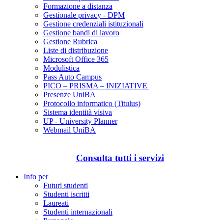
Formazione a distanza
Gestionale privacy - DPM
Gestione credenziali istituzionali
Gestione bandi di lavoro
Gestione Rubrica
Liste di distribuzione
Microsoft Office 365
Modulistica
Pass Auto Campus
PICO – PRISMA – INIZIATIVE
Presenze UniBA
Protocollo informatico (Titulus)
Sistema identità visiva
UP - University Planner
Webmail UniBA
Consulta tutti i servizi
Info per
Futuri studenti
Studenti iscritti
Laureati
Studenti internazionali