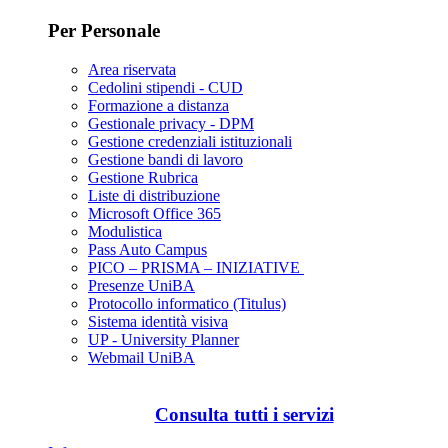
Per Personale
Area riservata
Cedolini stipendi - CUD
Formazione a distanza
Gestionale privacy - DPM
Gestione credenziali istituzionali
Gestione bandi di lavoro
Gestione Rubrica
Liste di distribuzione
Microsoft Office 365
Modulistica
Pass Auto Campus
PICO – PRISMA – INIZIATIVE
Presenze UniBA
Protocollo informatico (Titulus)
Sistema identità visiva
UP - University Planner
Webmail UniBA
Consulta tutti i servizi