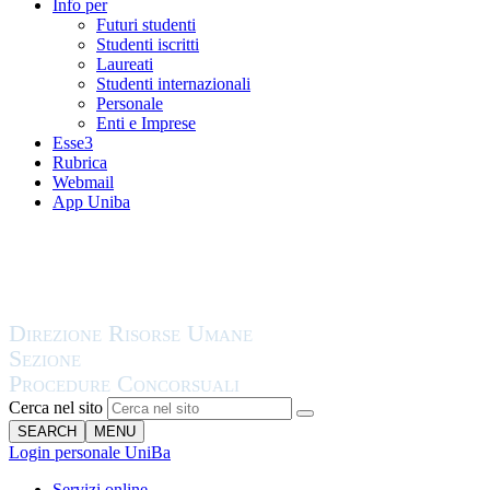
Info per
Futuri studenti
Studenti iscritti
Laureati
Studenti internazionali
Personale
Enti e Imprese
Esse3
Rubrica
Webmail
App Uniba
Cerca nel sito
SEARCH
MENU
Login personale UniBa
Servizi online