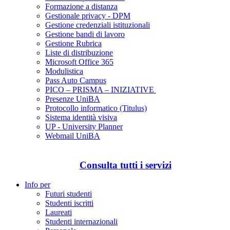
Formazione a distanza
Gestionale privacy - DPM
Gestione credenziali istituzionali
Gestione bandi di lavoro
Gestione Rubrica
Liste di distribuzione
Microsoft Office 365
Modulistica
Pass Auto Campus
PICO – PRISMA – INIZIATIVE
Presenze UniBA
Protocollo informatico (Titulus)
Sistema identità visiva
UP - University Planner
Webmail UniBA
Consulta tutti i servizi
Info per
Futuri studenti
Studenti iscritti
Laureati
Studenti internazionali