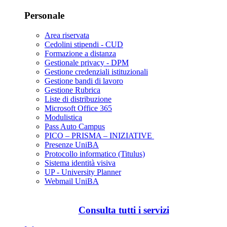
Personale
Area riservata
Cedolini stipendi - CUD
Formazione a distanza
Gestionale privacy - DPM
Gestione credenziali istituzionali
Gestione bandi di lavoro
Gestione Rubrica
Liste di distribuzione
Microsoft Office 365
Modulistica
Pass Auto Campus
PICO – PRISMA – INIZIATIVE
Presenze UniBA
Protocollo informatico (Titulus)
Sistema identità visiva
UP - University Planner
Webmail UniBA
Consulta tutti i servizi