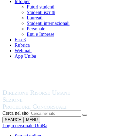
Info per
Futuri studenti
Studenti iscritti
Laureati
Studenti internazionali
Personale
Enti e Imprese
Esse3
Rubrica
Webmail
App Uniba
Cerca nel sito
SEARCH
MENU
Login personale UniBa
Servizi online