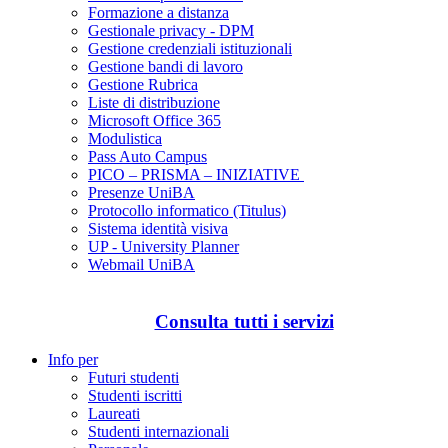
Formazione a distanza
Gestionale privacy - DPM
Gestione credenziali istituzionali
Gestione bandi di lavoro
Gestione Rubrica
Liste di distribuzione
Microsoft Office 365
Modulistica
Pass Auto Campus
PICO – PRISMA – INIZIATIVE
Presenze UniBA
Protocollo informatico (Titulus)
Sistema identità visiva
UP - University Planner
Webmail UniBA
Consulta tutti i servizi
Info per
Futuri studenti
Studenti iscritti
Laureati
Studenti internazionali