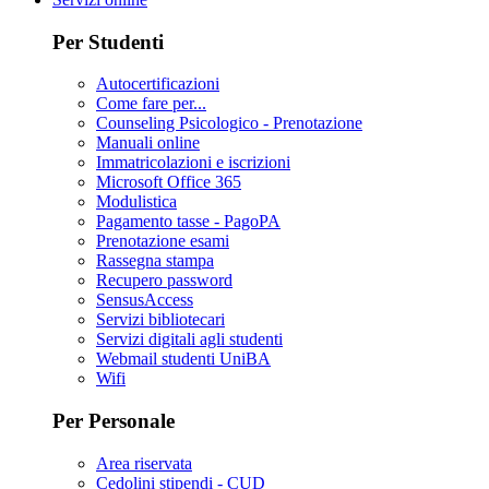
Per Studenti
Autocertificazioni
Come fare per...
Counseling Psicologico - Prenotazione
Manuali online
Immatricolazioni e iscrizioni
Microsoft Office 365
Modulistica
Pagamento tasse - PagoPA
Prenotazione esami
Rassegna stampa
Recupero password
SensusAccess
Servizi bibliotecari
Servizi digitali agli studenti
Webmail studenti UniBA
Wifi
Per Personale
Area riservata
Cedolini stipendi - CUD