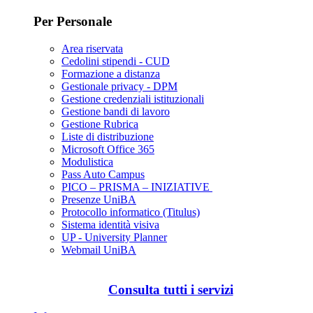
Per Personale
Area riservata
Cedolini stipendi - CUD
Formazione a distanza
Gestionale privacy - DPM
Gestione credenziali istituzionali
Gestione bandi di lavoro
Gestione Rubrica
Liste di distribuzione
Microsoft Office 365
Modulistica
Pass Auto Campus
PICO – PRISMA – INIZIATIVE
Presenze UniBA
Protocollo informatico (Titulus)
Sistema identità visiva
UP - University Planner
Webmail UniBA
Consulta tutti i servizi