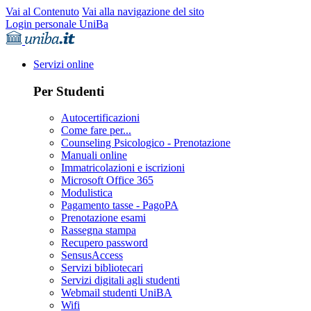
Vai al Contenuto
Vai alla navigazione del sito
Login personale UniBa
Servizi online
Per Studenti
Autocertificazioni
Come fare per...
Counseling Psicologico - Prenotazione
Manuali online
Immatricolazioni e iscrizioni
Microsoft Office 365
Modulistica
Pagamento tasse - PagoPA
Prenotazione esami
Rassegna stampa
Recupero password
SensusAccess
Servizi bibliotecari
Servizi digitali agli studenti
Webmail studenti UniBA
Wifi