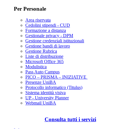
Per Personale
Area riservata
Cedolini stipendi - CUD
Formazione a distanza
Gestionale privacy - DPM
Gestione credenziali istituzionali
Gestione bandi di lavoro
Gestione Rubrica
Liste di distribuzione
Microsoft Office 365
Modulistica
Pass Auto Campus
PICO – PRISMA – INIZIATIVE
Presenze UniBA
Protocollo informatico (Titulus)
Sistema identità visiva
UP - University Planner
Webmail UniBA
Consulta tutti i servizi