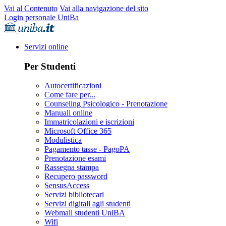
Vai al Contenuto
Vai alla navigazione del sito
Login personale UniBa
Servizi online
Per Studenti
Autocertificazioni
Come fare per...
Counseling Psicologico - Prenotazione
Manuali online
Immatricolazioni e iscrizioni
Microsoft Office 365
Modulistica
Pagamento tasse - PagoPA
Prenotazione esami
Rassegna stampa
Recupero password
SensusAccess
Servizi bibliotecari
Servizi digitali agli studenti
Webmail studenti UniBA
Wifi