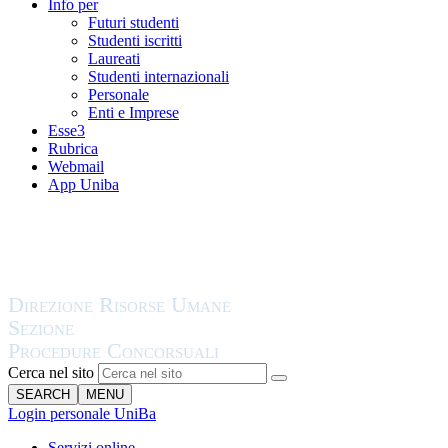
Info per
Futuri studenti
Studenti iscritti
Laureati
Studenti internazionali
Personale
Enti e Imprese
Esse3
Rubrica
Webmail
App Uniba
Cerca nel sito
SEARCH
MENU
Login personale UniBa
Servizi online