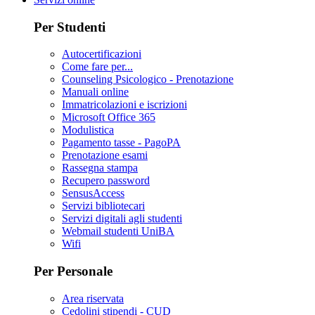
Per Studenti
Autocertificazioni
Come fare per...
Counseling Psicologico - Prenotazione
Manuali online
Immatricolazioni e iscrizioni
Microsoft Office 365
Modulistica
Pagamento tasse - PagoPA
Prenotazione esami
Rassegna stampa
Recupero password
SensusAccess
Servizi bibliotecari
Servizi digitali agli studenti
Webmail studenti UniBA
Wifi
Per Personale
Area riservata
Cedolini stipendi - CUD