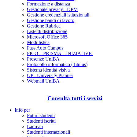
Formazione a distanza
Gestionale privacy - DPM
Gestione credenziali istituzionali
Gestione bandi di lavoro
Gestione Rubrica
Liste di distribuzione
Microsoft Office 365
Modulistica
Pass Auto Campus
PICO – PRISMA – INIZIATIVE
Presenze UniBA
Protocollo informatico (Titulus)
Sistema identità visiva
UP - University Planner
Webmail UniBA
Consulta tutti i servizi
Info per
Futuri studenti
Studenti iscritti
Laureati
Studenti internazionali