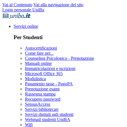
Vai al Contenuto
Vai alla navigazione del sito
Login personale UniBa
Servizi online
Per Studenti
Autocertificazioni
Come fare per...
Counseling Psicologico - Prenotazione
Manuali online
Immatricolazioni e iscrizioni
Microsoft Office 365
Modulistica
Pagamento tasse - PagoPA
Prenotazione esami
Rassegna stampa
Recupero password
SensusAccess
Servizi bibliotecari
Servizi digitali agli studenti
Webmail studenti UniBA
Wifi