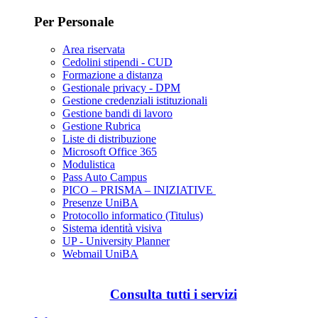
Per Personale
Area riservata
Cedolini stipendi - CUD
Formazione a distanza
Gestionale privacy - DPM
Gestione credenziali istituzionali
Gestione bandi di lavoro
Gestione Rubrica
Liste di distribuzione
Microsoft Office 365
Modulistica
Pass Auto Campus
PICO – PRISMA – INIZIATIVE
Presenze UniBA
Protocollo informatico (Titulus)
Sistema identità visiva
UP - University Planner
Webmail UniBA
Consulta tutti i servizi