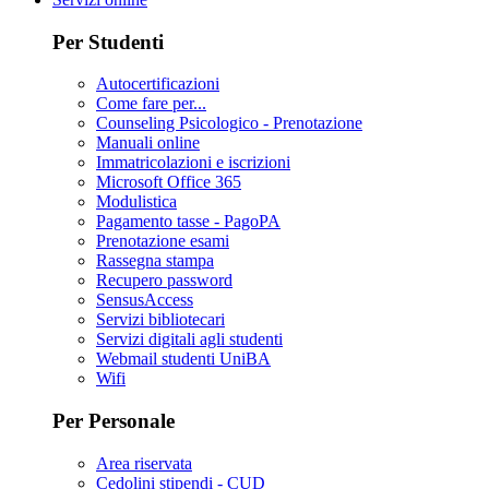
Per Studenti
Autocertificazioni
Come fare per...
Counseling Psicologico - Prenotazione
Manuali online
Immatricolazioni e iscrizioni
Microsoft Office 365
Modulistica
Pagamento tasse - PagoPA
Prenotazione esami
Rassegna stampa
Recupero password
SensusAccess
Servizi bibliotecari
Servizi digitali agli studenti
Webmail studenti UniBA
Wifi
Per Personale
Area riservata
Cedolini stipendi - CUD