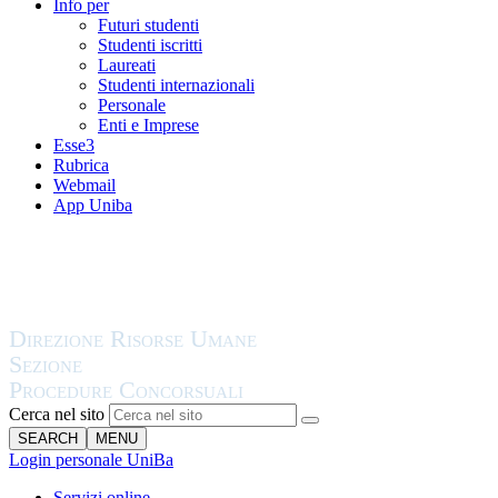
Info per
Futuri studenti
Studenti iscritti
Laureati
Studenti internazionali
Personale
Enti e Imprese
Esse3
Rubrica
Webmail
App Uniba
Cerca nel sito
SEARCH
MENU
Login personale UniBa
Servizi online