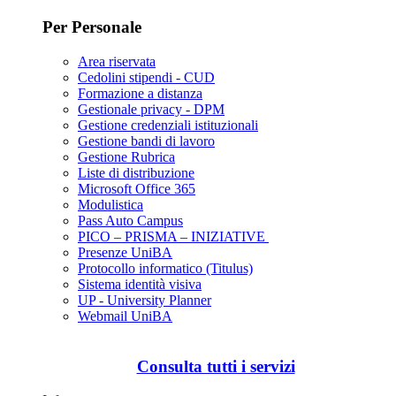
Per Personale
Area riservata
Cedolini stipendi - CUD
Formazione a distanza
Gestionale privacy - DPM
Gestione credenziali istituzionali
Gestione bandi di lavoro
Gestione Rubrica
Liste di distribuzione
Microsoft Office 365
Modulistica
Pass Auto Campus
PICO – PRISMA – INIZIATIVE
Presenze UniBA
Protocollo informatico (Titulus)
Sistema identità visiva
UP - University Planner
Webmail UniBA
Consulta tutti i servizi