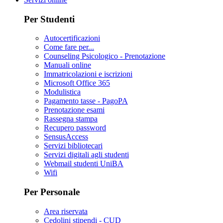
Per Studenti
Autocertificazioni
Come fare per...
Counseling Psicologico - Prenotazione
Manuali online
Immatricolazioni e iscrizioni
Microsoft Office 365
Modulistica
Pagamento tasse - PagoPA
Prenotazione esami
Rassegna stampa
Recupero password
SensusAccess
Servizi bibliotecari
Servizi digitali agli studenti
Webmail studenti UniBA
Wifi
Per Personale
Area riservata
Cedolini stipendi - CUD