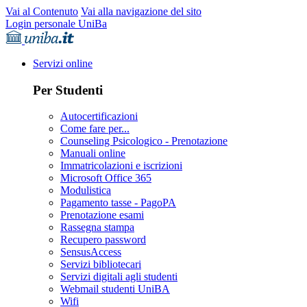
Vai al Contenuto
Vai alla navigazione del sito
Login personale UniBa
Servizi online
Per Studenti
Autocertificazioni
Come fare per...
Counseling Psicologico - Prenotazione
Manuali online
Immatricolazioni e iscrizioni
Microsoft Office 365
Modulistica
Pagamento tasse - PagoPA
Prenotazione esami
Rassegna stampa
Recupero password
SensusAccess
Servizi bibliotecari
Servizi digitali agli studenti
Webmail studenti UniBA
Wifi