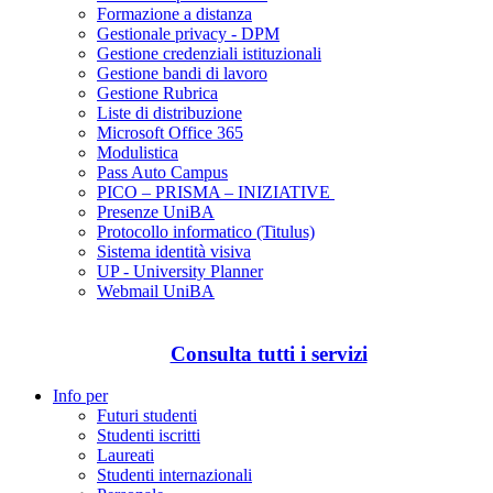
Formazione a distanza
Gestionale privacy - DPM
Gestione credenziali istituzionali
Gestione bandi di lavoro
Gestione Rubrica
Liste di distribuzione
Microsoft Office 365
Modulistica
Pass Auto Campus
PICO – PRISMA – INIZIATIVE
Presenze UniBA
Protocollo informatico (Titulus)
Sistema identità visiva
UP - University Planner
Webmail UniBA
Consulta tutti i servizi
Info per
Futuri studenti
Studenti iscritti
Laureati
Studenti internazionali