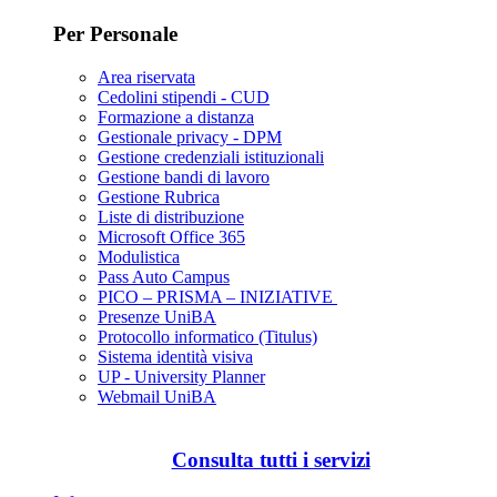
Per Personale
Area riservata
Cedolini stipendi - CUD
Formazione a distanza
Gestionale privacy - DPM
Gestione credenziali istituzionali
Gestione bandi di lavoro
Gestione Rubrica
Liste di distribuzione
Microsoft Office 365
Modulistica
Pass Auto Campus
PICO – PRISMA – INIZIATIVE
Presenze UniBA
Protocollo informatico (Titulus)
Sistema identità visiva
UP - University Planner
Webmail UniBA
Consulta tutti i servizi