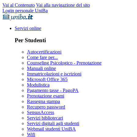
Vai al Contenuto
Vai alla navigazione del sito
Login personale UniBa
Servizi online
Per Studenti
Autocertificazioni
Come fare per...
Counseling Psicologico - Prenotazione
Manuali online
Immatricolazioni e iscrizioni
Microsoft Office 365
Modulistica
Pagamento tasse - PagoPA
Prenotazione esami
Rassegna stampa
Recupero password
SensusAccess
Servizi bibliotecari
Servizi digitali agli studenti
Webmail studenti UniBA
Wifi