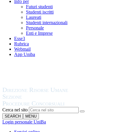
Info per
Futuri studenti
Studenti iscritti
Laureati
Studenti internazionali
Personale
Enti e Imprese
Esse3
Rubrica
Webmail
App Uniba
Cerca nel sito
SEARCH
MENU
Login personale UniBa
Servizi online