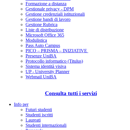
Formazione a distanza
Gestionale privacy - DPM
Gestione credenziali istituzionali
Gestione bandi di lavoro
Gestione Rubrica
Liste di distribuzione
Microsoft Office 365
Modulistica
Pass Auto Campus
PICO – PRISMA – INIZIATIVE
Presenze UniBA
Protocollo informatico (Titulus)
Sistema identità visiva
UP - University Planner
Webmail UniBA
Consulta tutti i servizi
Info per
Futuri studenti
Studenti iscritti
Laureati
Studenti internazionali