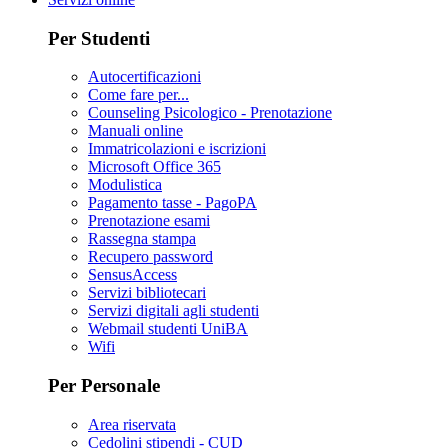
Per Studenti
Autocertificazioni
Come fare per...
Counseling Psicologico - Prenotazione
Manuali online
Immatricolazioni e iscrizioni
Microsoft Office 365
Modulistica
Pagamento tasse - PagoPA
Prenotazione esami
Rassegna stampa
Recupero password
SensusAccess
Servizi bibliotecari
Servizi digitali agli studenti
Webmail studenti UniBA
Wifi
Per Personale
Area riservata
Cedolini stipendi - CUD