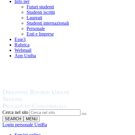
Info per
Futuri studenti
Studenti iscritti
Laureati
Studenti internazionali
Personale
Enti e Imprese
Esse3
Rubrica
Webmail
App Uniba
Cerca nel sito
SEARCH
MENU
Login personale UniBa
Servizi online