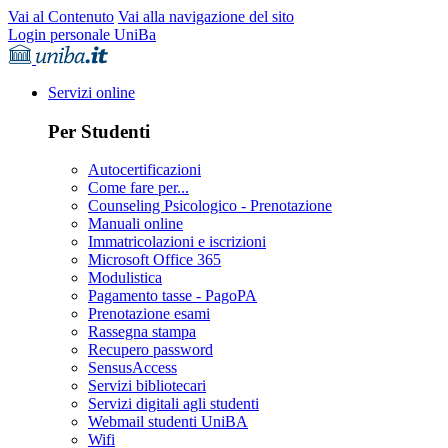
Vai al Contenuto
Vai alla navigazione del sito
Login personale UniBa
Servizi online
Per Studenti
Autocertificazioni
Come fare per...
Counseling Psicologico - Prenotazione
Manuali online
Immatricolazioni e iscrizioni
Microsoft Office 365
Modulistica
Pagamento tasse - PagoPA
Prenotazione esami
Rassegna stampa
Recupero password
SensusAccess
Servizi bibliotecari
Servizi digitali agli studenti
Webmail studenti UniBA
Wifi