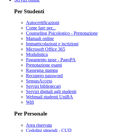
Per Studenti
Autocertificazioni
Come fare per...
Counseling Psicologico - Prenotazione
Manuali online
Immatricolazioni e iscrizioni
Microsoft Office 365
Modulistica
Pagamento tasse - PagoPA
Prenotazione esami
Rassegna stampa
Recupero password
SensusAccess
Servizi bibliotecari
Servizi digitali agli studenti
Webmail studenti UniBA
Wifi
Per Personale
Area riservata
Cedolini stipendi - CUD