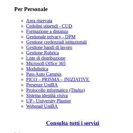
Per Personale
Area riservata
Cedolini stipendi - CUD
Formazione a distanza
Gestionale privacy - DPM
Gestione credenziali istituzionali
Gestione bandi di lavoro
Gestione Rubrica
Liste di distribuzione
Microsoft Office 365
Modulistica
Pass Auto Campus
PICO – PRISMA – INIZIATIVE
Presenze UniBA
Protocollo informatico (Titulus)
Sistema identità visiva
UP - University Planner
Webmail UniBA
Consulta tutti i servizi