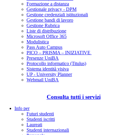
Formazione a distanza
Gestionale privacy - DPM
Gestione credenziali istituzionali
Gestione bandi di lavoro
Gestione Rubrica
Liste di distribuzione
Microsoft Office 365
Modulistica
Pass Auto Campus
PICO – PRISMA – INIZIATIVE
Presenze UniBA
Protocollo informatico (Titulus)
Sistema identità visiva
UP - University Planner
Webmail UniBA
Consulta tutti i servizi
Info per
Futuri studenti
Studenti iscritti
Laureati
Studenti internazionali