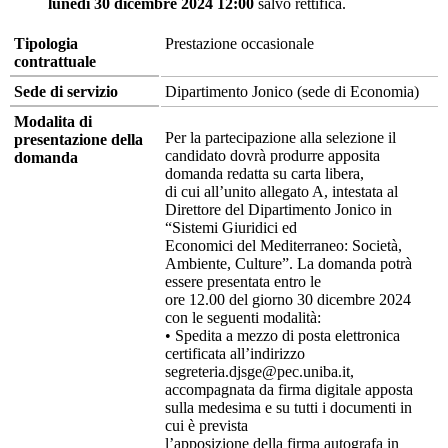
lunedì 30 dicembre 2024 12:00
salvo rettifica.
Tipologia
Prestazione occasionale
contrattuale
Sede di servizio
Dipartimento Jonico (sede di Economia)
Modalita di
Per la partecipazione alla selezione il
presentazione della
candidato dovrà produrre apposita
domanda
domanda redatta su carta libera,
di cui all’unito allegato A, intestata al
Direttore del Dipartimento Jonico in
“Sistemi Giuridici ed
Economici del Mediterraneo: Società,
Ambiente, Culture”. La domanda potrà
essere presentata entro le
ore 12.00 del giorno 30 dicembre 2024
con le seguenti modalità:
• Spedita a mezzo di posta elettronica
certificata all’indirizzo
segreteria.djsge@pec.uniba.it,
accompagnata da firma digitale apposta
sulla medesima e su tutti i documenti in
cui è prevista
l’apposizione della firma autografa in