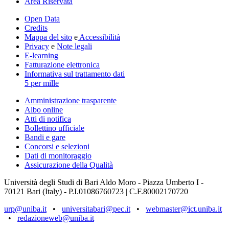
Area Riservata
Open Data
Credits
Mappa del sito
e
Accessibilità
Privacy
e
Note legali
E-learning
Fatturazione elettronica
Informativa sul trattamento dati
5 per mille
Amministrazione trasparente
Albo online
Atti di notifica
Bollettino ufficiale
Bandi e gare
Concorsi e selezioni
Dati di monitoraggio
Assicurazione della Qualità
Università degli Studi di Bari Aldo Moro - Piazza Umberto I -
70121 Bari (Italy) - P.I.01086760723 | C.F.80002170720
urp@uniba.it
•
universitabari@pec.it
•
webmaster@ict.uniba.it
•
redazioneweb@uniba.it