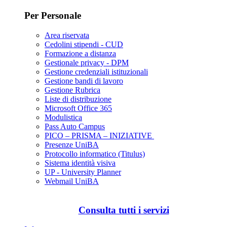
Per Personale
Area riservata
Cedolini stipendi - CUD
Formazione a distanza
Gestionale privacy - DPM
Gestione credenziali istituzionali
Gestione bandi di lavoro
Gestione Rubrica
Liste di distribuzione
Microsoft Office 365
Modulistica
Pass Auto Campus
PICO – PRISMA – INIZIATIVE
Presenze UniBA
Protocollo informatico (Titulus)
Sistema identità visiva
UP - University Planner
Webmail UniBA
Consulta tutti i servizi