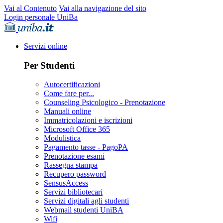
Vai al Contenuto
Vai alla navigazione del sito
Login personale UniBa
Servizi online
Per Studenti
Autocertificazioni
Come fare per...
Counseling Psicologico - Prenotazione
Manuali online
Immatricolazioni e iscrizioni
Microsoft Office 365
Modulistica
Pagamento tasse - PagoPA
Prenotazione esami
Rassegna stampa
Recupero password
SensusAccess
Servizi bibliotecari
Servizi digitali agli studenti
Webmail studenti UniBA
Wifi