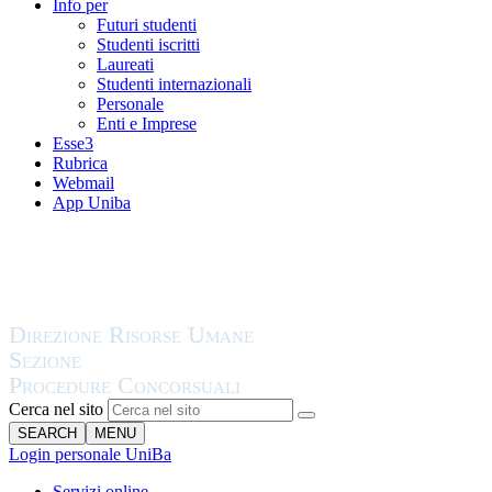
Info per
Futuri studenti
Studenti iscritti
Laureati
Studenti internazionali
Personale
Enti e Imprese
Esse3
Rubrica
Webmail
App Uniba
Cerca nel sito
SEARCH
MENU
Login personale UniBa
Servizi online