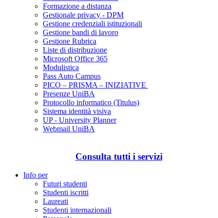
Formazione a distanza
Gestionale privacy - DPM
Gestione credenziali istituzionali
Gestione bandi di lavoro
Gestione Rubrica
Liste di distribuzione
Microsoft Office 365
Modulistica
Pass Auto Campus
PICO – PRISMA – INIZIATIVE
Presenze UniBA
Protocollo informatico (Titulus)
Sistema identità visiva
UP - University Planner
Webmail UniBA
Consulta tutti i servizi
Info per
Futuri studenti
Studenti iscritti
Laureati
Studenti internazionali