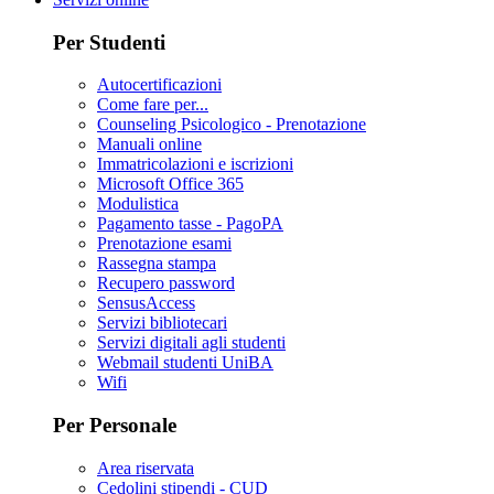
Per Studenti
Autocertificazioni
Come fare per...
Counseling Psicologico - Prenotazione
Manuali online
Immatricolazioni e iscrizioni
Microsoft Office 365
Modulistica
Pagamento tasse - PagoPA
Prenotazione esami
Rassegna stampa
Recupero password
SensusAccess
Servizi bibliotecari
Servizi digitali agli studenti
Webmail studenti UniBA
Wifi
Per Personale
Area riservata
Cedolini stipendi - CUD