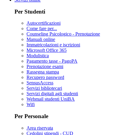
Per Studenti
Autocertificazioni
Come fare per...
Counseling Psicologico - Prenotazione
Manuali online
Immatricolazioni e iscrizioni
Microsoft Office 365
Modulistica
Pagamento tasse - PagoPA
Prenotazione esami
Rassegna stampa
Recupero password
SensusAccess
Servizi bibliotecari
Servizi digitali agli studenti
Webmail studenti UniBA
Wifi
Per Personale
Area riservata
Cedolini stipendi - CUD