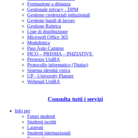
Formazione a distanza
Gestionale privacy - DPM
Gestione credenziali istituzionali
Gestione bandi di lavoro
Gestione Rubrica
Liste di distribuzione
Microsoft Office 365
Modulistica
Pass Auto Campus
PICO – PRISMA – INIZIATIVE
Presenze UniBA
Protocollo informatico (Titulus)
Sistema identità visiva
UP - University Planner
Webmail UniBA
Consulta tutti i servizi
Info per
Futuri studenti
Studenti iscritti
Laureati
Studenti internazionali