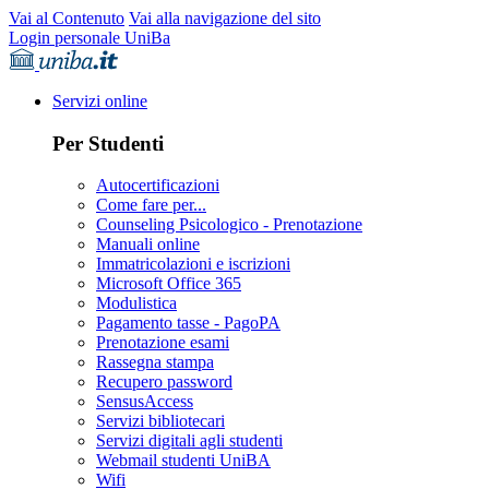
Vai al Contenuto
Vai alla navigazione del sito
Login personale UniBa
Servizi online
Per Studenti
Autocertificazioni
Come fare per...
Counseling Psicologico - Prenotazione
Manuali online
Immatricolazioni e iscrizioni
Microsoft Office 365
Modulistica
Pagamento tasse - PagoPA
Prenotazione esami
Rassegna stampa
Recupero password
SensusAccess
Servizi bibliotecari
Servizi digitali agli studenti
Webmail studenti UniBA
Wifi