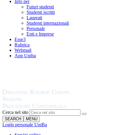
Info per
Futuri studenti
Studenti iscritti
Laureati
Studenti internazionali
Personale
Enti e Imprese
Esse3
Rubrica
Webmail
App Uniba
Cerca nel sito
SEARCH
MENU
Login personale UniBa
Servizi online