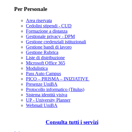
Per Personale
Area riservata
Cedolini stipendi - CUD
Formazione a distanza
Gestionale privacy - DPM
Gestione credenziali istituzionali
Gestione bandi di lavoro
Gestione Rubrica
Liste di distribuzione
Microsoft Office 365
Modulistica
Pass Auto Campus
PICO – PRISMA – INIZIATIVE
Presenze UniBA
Protocollo informatico (Titulus)
Sistema identità visiva
UP - University Planner
Webmail UniBA
Consulta tutti i servizi