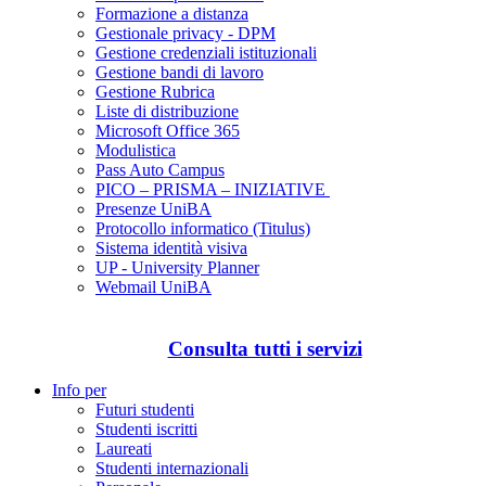
Formazione a distanza
Gestionale privacy - DPM
Gestione credenziali istituzionali
Gestione bandi di lavoro
Gestione Rubrica
Liste di distribuzione
Microsoft Office 365
Modulistica
Pass Auto Campus
PICO – PRISMA – INIZIATIVE
Presenze UniBA
Protocollo informatico (Titulus)
Sistema identità visiva
UP - University Planner
Webmail UniBA
Consulta tutti i servizi
Info per
Futuri studenti
Studenti iscritti
Laureati
Studenti internazionali