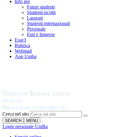
Info per
Futuri studenti
Studenti iscritti
Laureati
Studenti internazionali
Personale
Enti e Imprese
Esse3
Rubrica
Webmail
App Uniba
Cerca nel sito
SEARCH
MENU
Login personale UniBa
Servizi online