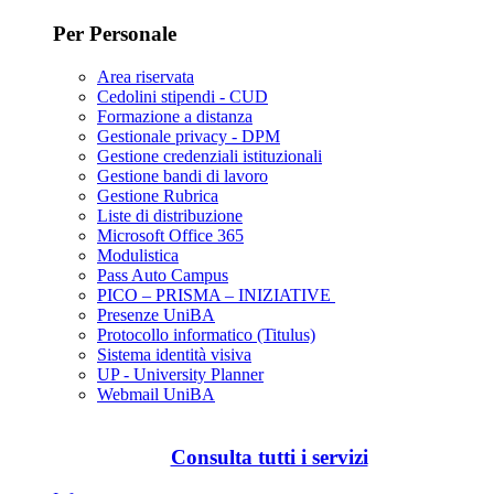
Per Personale
Area riservata
Cedolini stipendi - CUD
Formazione a distanza
Gestionale privacy - DPM
Gestione credenziali istituzionali
Gestione bandi di lavoro
Gestione Rubrica
Liste di distribuzione
Microsoft Office 365
Modulistica
Pass Auto Campus
PICO – PRISMA – INIZIATIVE
Presenze UniBA
Protocollo informatico (Titulus)
Sistema identità visiva
UP - University Planner
Webmail UniBA
Consulta tutti i servizi