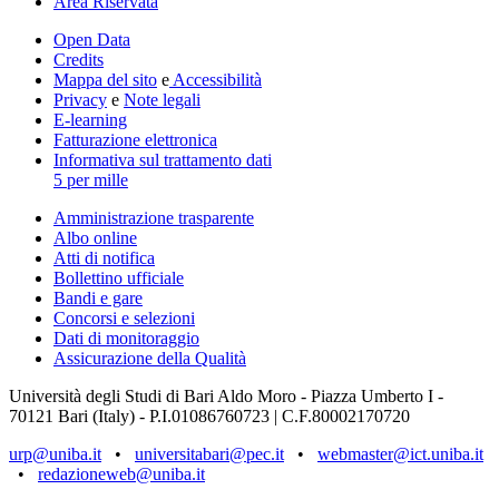
Area Riservata
Open Data
Credits
Mappa del sito
e
Accessibilità
Privacy
e
Note legali
E-learning
Fatturazione elettronica
Informativa sul trattamento dati
5 per mille
Amministrazione trasparente
Albo online
Atti di notifica
Bollettino ufficiale
Bandi e gare
Concorsi e selezioni
Dati di monitoraggio
Assicurazione della Qualità
Università degli Studi di Bari Aldo Moro - Piazza Umberto I -
70121 Bari (Italy) - P.I.01086760723 | C.F.80002170720
urp@uniba.it
•
universitabari@pec.it
•
webmaster@ict.uniba.it
•
redazioneweb@uniba.it