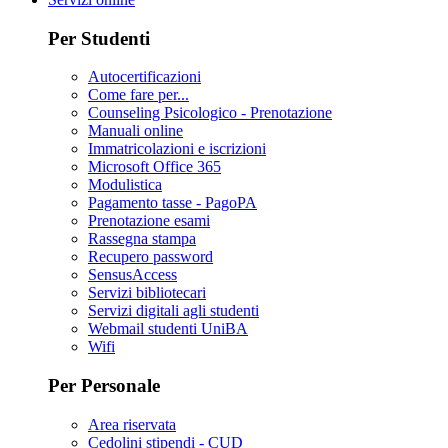
Per Studenti
Autocertificazioni
Come fare per...
Counseling Psicologico - Prenotazione
Manuali online
Immatricolazioni e iscrizioni
Microsoft Office 365
Modulistica
Pagamento tasse - PagoPA
Prenotazione esami
Rassegna stampa
Recupero password
SensusAccess
Servizi bibliotecari
Servizi digitali agli studenti
Webmail studenti UniBA
Wifi
Per Personale
Area riservata
Cedolini stipendi - CUD