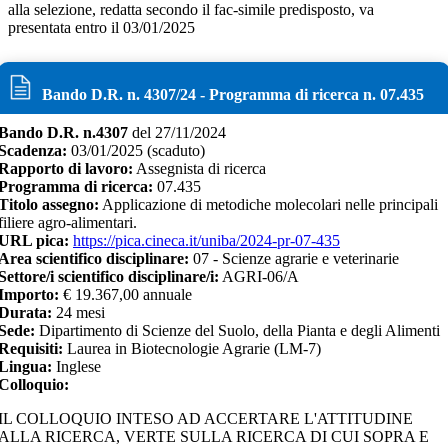
alla selezione, redatta secondo il fac-simile predisposto, va
presentata entro il 03/01/2025
Bando D.R. n.
4307
/
24
- Programma di ricerca n.
07.435
Bando D.R. n.
4307
del
27/11/2024
Scadenza:
03/01/2025
(scaduto)
Rapporto di lavoro:
Assegnista di ricerca
Programma di ricerca:
07.435
Titolo assegno:
Applicazione di metodiche molecolari nelle principali
filiere agro-alimentari.
URL pica:
https://pica.cineca.it/uniba/2024-pr-07-435
Area scientifico disciplinare:
07 - Scienze agrarie e veterinarie
Settore/i scientifico disciplinare/i:
AGRI-06/A
Importo:
€
19.367,00 annuale
Durata:
24
mesi
Sede:
Dipartimento di Scienze del Suolo, della Pianta e degli Alimenti
Requisiti:
Laurea in Biotecnologie Agrarie (LM-7)
Lingua:
Inglese
Colloquio:
IL COLLOQUIO INTESO AD ACCERTARE L'ATTITUDINE
ALLA RICERCA, VERTE SULLA RICERCA DI CUI SOPRA E