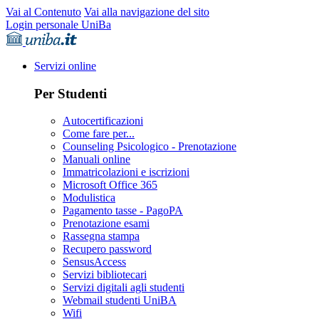
Vai al Contenuto
Vai alla navigazione del sito
Login personale UniBa
Servizi online
Per Studenti
Autocertificazioni
Come fare per...
Counseling Psicologico - Prenotazione
Manuali online
Immatricolazioni e iscrizioni
Microsoft Office 365
Modulistica
Pagamento tasse - PagoPA
Prenotazione esami
Rassegna stampa
Recupero password
SensusAccess
Servizi bibliotecari
Servizi digitali agli studenti
Webmail studenti UniBA
Wifi