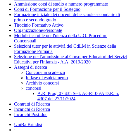
Ammissione corsi di studio a numero programmato
Corsi di Formazione per il Sostegno
Formazione iniziale dei docenti delle scuole secondarie di
primo e secondo grado
Tirocinio Formativo Attivo
Organizzazione/Personale
Modulistica utile per l'utenza della U.O. Procedure
Concorsuali
Selezioni tutor per le attività del CdLM in Scienze della
Formazione Primaria
Selezione per l'ammissione al Corso per Educatori dei Servizi
Educativi per l'Infanzia - A.A. 2019/2020
Assegni di ricerca
Concorsi in scadenza
In fase di espletamento
Archivio concorsi
concorsi
A.R. Prog. 07.435 Sett. AGRI-06/A D.R. n.
4307 del 27/11/2024
Contratti di Ricerca
Incarichi di Ricerca
Incarichi Post-doc
UniBa Brindisi
·